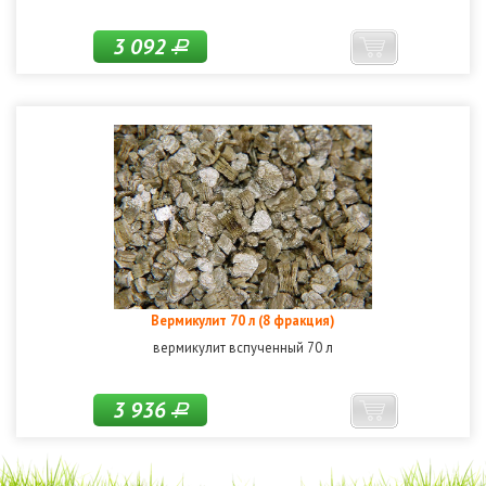
3 092
Р
Вермикулит 70 л (8 фракция)
вермикулит вспученный 70 л
3 936
Р