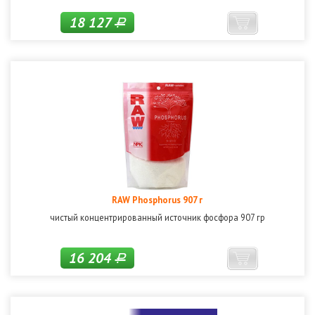
18 127
Р
RAW Phosphorus 907 г
чистый концентрированный источник фосфора 907 гр
16 204
Р