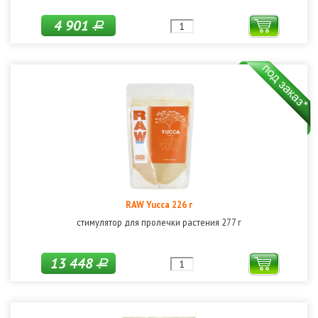
4 901
Р
RAW Yucca 226 г
стимулятор для пролечки растения 277 г
13 448
Р