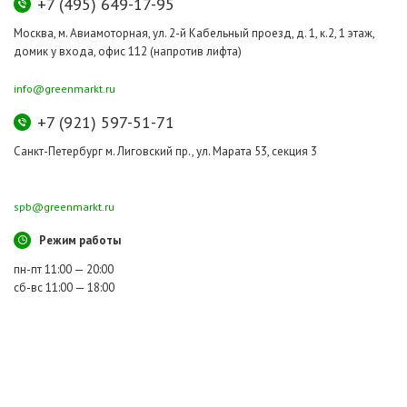
+7 (495) 649-17-95
Москва, м. Авиамоторная, ул. 2-й Кабельный проезд, д. 1, к.2, 1 этаж,
домик у входа, офис 112 (напротив лифта)
info@greenmarkt.ru
+7 (921) 597-51-71
Санкт-Петербург м. Лиговский пр., ул. Марата 53, секция 3
spb@greenmarkt.ru
Режим работы
пн-пт 11:00 — 20:00
сб-вс 11:00 — 18:00
Все права защищены © 2011-2016
ООО «ГринМаркт Плюс», ОГРН 1107746800578, ИНН 7722728673