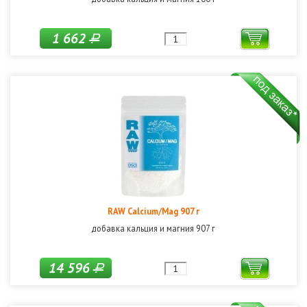
1 662
Р
RAW Calcium/Mag 907 г
добавка кальция и магния 907 г
14 596
Р