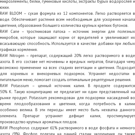
микроэлементы, белки, гуминовые кислоты, экстракты бурых водорослей и
юкки.
RAW BLOOM – сухая формула из 12 компонентов. Легко растворяется в
воде. Обеспечивает растения всем необходимым для ускорения начала
цветения, образования большего количества крупных крепких бутонов.
RAW Cane – тростниковая патока – источник энергии для полезных
микробов, которые защищают корни от вредителей и увеличивают их
всасывающую способность. Используется в качестве добавки при любых
графиках кормления.
RAW Nitrogen – препарат, содержащий 20% легко растворимого в воде
азота. В его составе нет мочевины и вредных нитратов, благодаря чему
возможно применение на всех стадиях вегетации и цветения. Подходит
для корневых и внекорневых подкормок. Устраняет недостатки в
питательном меню, помогает создать оптимальные рецептурные решения.
RAW Potassium – ценный источник калия. В продукте содержится
50% К. Такую концентрацию не предлагает ни один представленный на
рынке продукт. Potassium рекомендован для подкормки насаждений во
время плодообразования и цветения, когда потребность в калии
особенно велика. В эти периоды имеет место быть нехватка данного
элемента. Препарат устраняет дефицит калия, простимулирует
производство крупных ароматных плодов.
RAW Phosphorus содержит 61% растворимого в воде фосфата и немного
азота (9%). Фосфор полезен на ранней стадии укоренения, он также