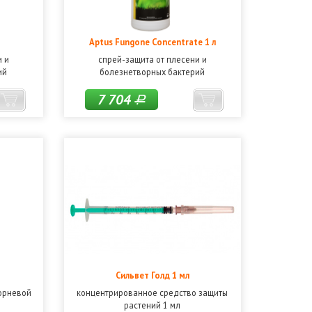
Aptus Fungone Concentrate 1 л
и и
спрей-защита от плесени и
ий
болезнетворных бактерий
7 704
Р
Сильвет Голд 1 мл
орневой
концентрированное средство защиты
растений 1 мл