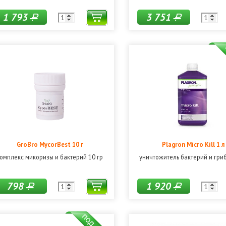
1 793
3 751
Р
Р
GroBro MycorBest 10 г
Plagron Micro Kill 1 л
омплекс микоризы и бактерий 10 гр
уничтожитель бактерий и гриб
798
1 920
Р
Р