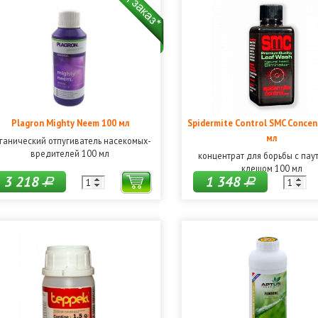
Plagron Mighty Neem 100 мл
Spidermite Control SMC Concen
мл
ганический отпугиватель насекомых-
вредителей 100 мл
концентрат для борьбы с па
клещом 100 мл
3 218
1 348
Р
Р