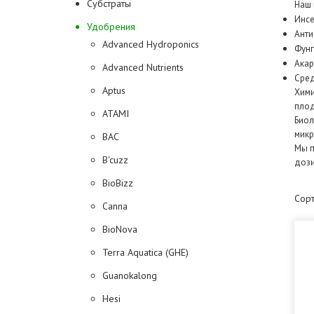
Субстраты
Наш 
Инсе
Удобрения
Анти
Advanced Hydroponics
Фунг
Акар
Advanced Nutrients
Сред
Aptus
Хими
плод
ATAMI
Биол
микр
BAC
Мы п
B'cuzz
дози
BioBizz
Сорт
Canna
BioNova
Terra Aquatica (GHE)
Guanokalong
Hesi