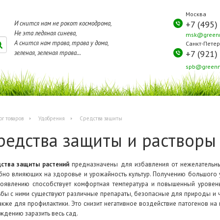
Москва
+7 (495)
И снится нам не рокот космодрома,
Не эта ледяная синева,
msk@greenm
А снится нам трава, трава у дома,
Санкт-Петер
+7 (921)
зеленая, зеленая трава...
spb@greenm
ог товаров
Удобрения
Средства защиты
редства защиты и растворы
ства защиты растений
предназначены для избавления от нежелательных
бно влияющих на здоровье и урожайность культур. Получению большого 
оявлению способствует комфортная температура и повышенный уровен
бы с ними существуют различные препараты, безопасные для природы и ч
акже для профилактики. Это снизит негативное воздействие патогенов н
ждению заразить весь сад.