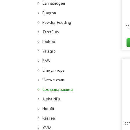
Cannabiogen
Plagron
Powder Feeding
ср
TerraFlex
ГроБро
Valagro
RAW
Стимуляторы
Чистые соли
Средства защиты
Alpha NPK
Hortifit
RasTea
орг
YARA