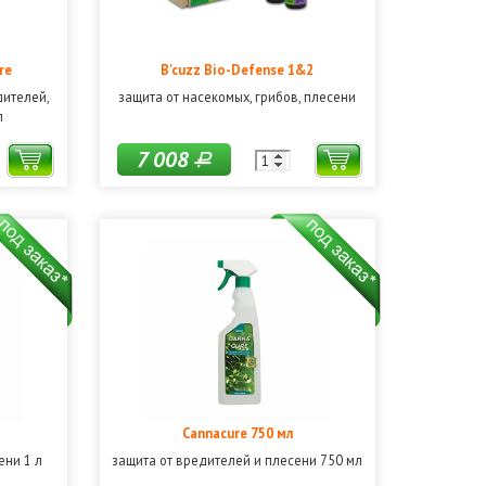
re
B'cuzz Bio-Defense 1&2
дителей,
защита от насекомых, грибов, плесени
л
7 008
Р
Cannacure 750 мл
ени 1 л
защита от вредителей и плесени 750 мл