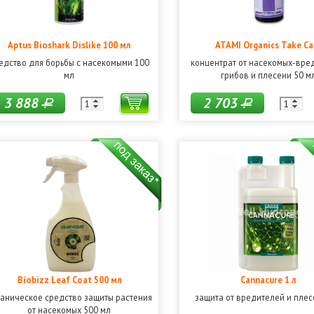
Aptus Bioshark Dislike 100 мл
ATAMI Organics Take Ca
едство для борьбы с насекомыми 100
концентрат от насекомых-вре
мл
грибов и плесени 50 м
3 888
2 703
Р
Р
Biobizz Leaf Coat 500 мл
Cannacure 1 л
аническое средство защиты растения
защита от вредителей и плес
от насекомых 500 мл