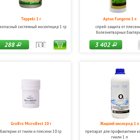
Teppeki 1 г
Aptus Fungone 1 л
зопасный системный инсектицид 1 гр
спрей-защита от плесен
болезнетворных бактер
288
3 402
Р
Р
GroBro MicroBest 10 г
Жидкий кислород 1 л
бактерии от гнили и плесени 10 гр
препарат для профилактики к
гнили 1 л