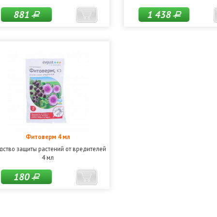
881
1 438
Р
Р
Фитоверм 4 мл
дство защиты растений от вредителей
4 мл
180
Р