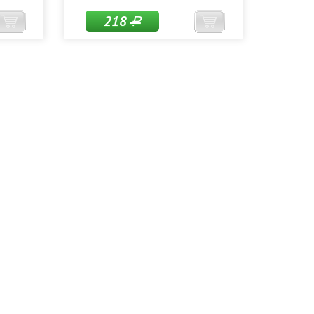
218
Р