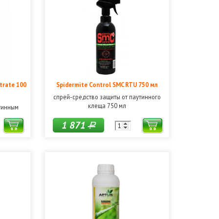
trate 100
Spidermite Control SMC RTU 750 мл
спрей-средство защиты от паутинного
клеща 750 мл
утинным
1 871
Р