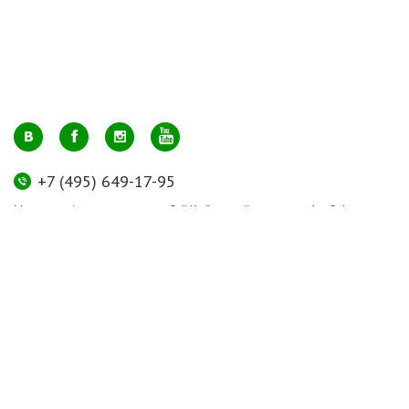
+7 (495) 649-17-95
Москва, м. Авиамоторная, ул. 2-й Кабельный проезд, д. 1, к.2, 1 этаж,
домик у входа, офис 112 (напротив лифта)
info@greenmarkt.ru
+7 (921) 597-51-71
Санкт-Петербург м. Лиговский пр., ул. Марата 53, секция 3
spb@greenmarkt.ru