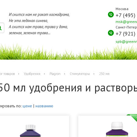
Москва
+7 (495)
И снится нам не рокот космодрома,
Не эта ледяная синева,
msk@greenm
А снится нам трава, трава у дома,
Санкт-Петер
+7 (921)
зеленая, зеленая трава...
spb@greenm
ог товаров
Удобрения
Plagron
Стимуляторы
250 мл
50 мл удобрения и раствор
ировать по:
цене
|
названию