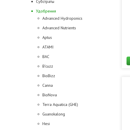
Субстраты
Удобрения
Advanced Hydroponics
Advanced Nutrients
Aptus
ATAMI
BAC
B'cuzz
BioBizz
Canna
BioNova
Terra Aquatica (GHE)
Guanokalong
Hesi