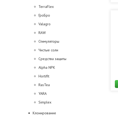
TerraFlex
ГроБро
Valagro
RAW
Стимуляторы
Чистые соли
Средства защиты
Alpha NPK
Hortifit
RasTea
YARA
Simplex
Клонирование