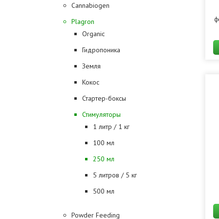
Cannabiogen
ф
Plagron
Organic
Гидропоника
Земля
Кокос
Стартер-боксы
Стимуляторы
1 литр / 1 кг
100 мл
250 мл
5 литров / 5 кг
500 мл
Powder Feeding