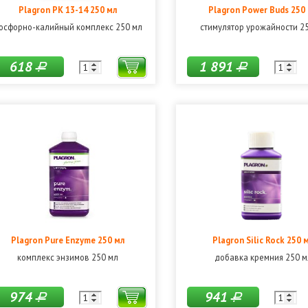
Plagron PK 13-14 250 мл
Plagron Power Buds 250
осфорно-калийный комплекс 250 мл
стимулятор урожайности 2
618
1 891
Р
Р
Plagron Pure Enzyme 250 мл
Plagron Silic Rock 250 
комплекс энзимов 250 мл
добавка кремния 250 м
974
941
Р
Р