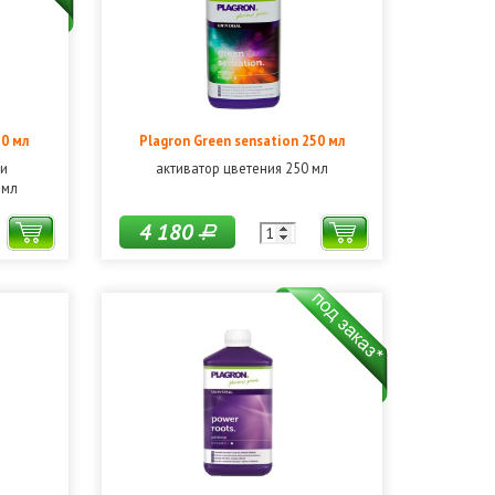
50 мл
Plagron Green sensation 250 мл
 и
активатор цветения 250 мл
 мл
4 180
Р