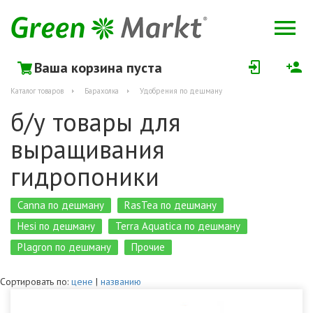
Ваша корзина пуста
Каталог товаров
Барахолка
Удобрения по дешману
б/у товары для
выращивания
гидропоники
Canna по дешману
RasTea по дешману
Hesi по дешману
Terra Aquatiсa по дешману
Plagron по дешману
Прочие
Сортировать по:
цене
|
названию