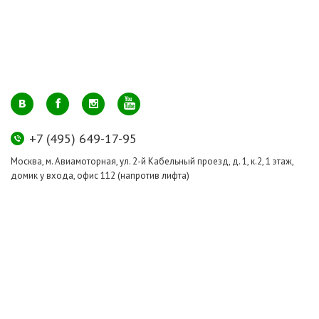
+7 (495) 649-17-95
Москва, м. Авиамоторная, ул. 2-й Кабельный проезд, д. 1, к.2, 1 этаж,
домик у входа, офис 112 (напротив лифта)
info@greenmarkt.ru
+7 (921) 597-51-71
Санкт-Петербург м. Лиговский пр., ул. Марата 53, секция 3
spb@greenmarkt.ru