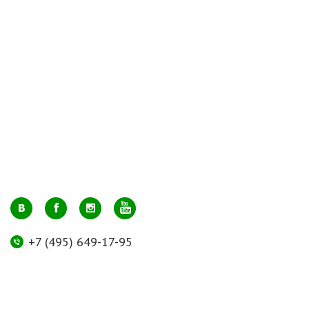
+7 (495) 649-17-95
Москва, м. Авиамоторная, ул. 2-й Кабельный проезд, д. 1, к.2, 1 этаж,
домик у входа, офис 112 (напротив лифта)
info@greenmarkt.ru