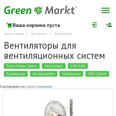
Ваша корзина пуста
Каталог товаров
Вентиляция
Вентиляторы
Вентиляторы для
вентиляционных систем
Soler-Palau Silent
Ventilution
CAN-FAN
Канальные
На прищепке
Напольные
HDD-Silent
Сортировать по:
цене
|
названию