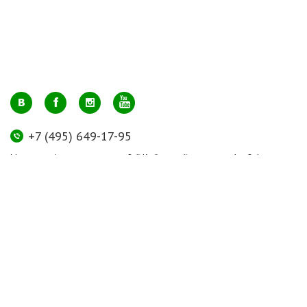
+7 (495) 649-17-95
Москва, м. Авиамоторная, ул. 2-й Кабельный проезд, д. 1, к.2, 1 этаж,
домик у входа, офис 112 (напротив лифта)
info@greenmarkt.ru
+7 (921) 597-51-71
Санкт-Петербург м. Лиговский пр., ул. Марата 53, секция 3
spb@greenmarkt.ru