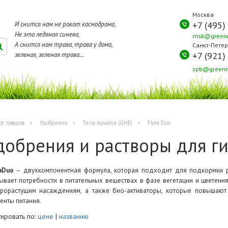
Москва
+7 (495)
И снится нам не рокот космодрома,
Не эта ледяная синева,
msk@greenm
А снится нам трава, трава у дома,
Санкт-Петер
+7 (921)
зеленая, зеленая трава...
spb@greenm
ог товаров
Удобрения
Terra Aquatica (GHE)
Flora Duo
добрения и растворы для г
aDuo
– двухкомпонентная формула, которая подходит для подкормки ра
ывает потребности в питательных веществах в фазе вегетации и цветен
рорастущим насаждениям, а также био-активаторы, которые повышают 
енты питания.
ировать по:
цене
|
названию