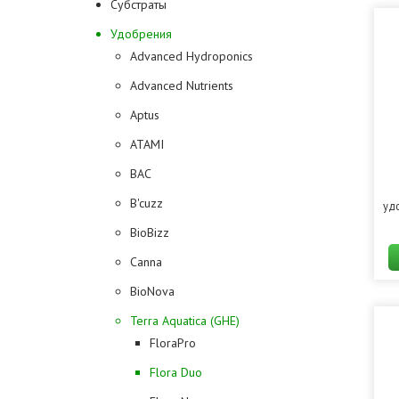
Субстраты
Удобрения
Advanced Hydroponics
Advanced Nutrients
Aptus
ATAMI
BAC
B'cuzz
уд
BioBizz
Canna
BioNova
Terra Aquatica (GHE)
FloraPro
Flora Duo