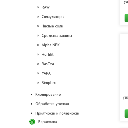
уд
RAW
Стимуляторы
Чистые соли
Средства защиты
Alpha NPK
Hortifit
RasTea
YARA
Simplex
Клонирование
уд
Обработка урожая
Приятности и полезности
Барахолка