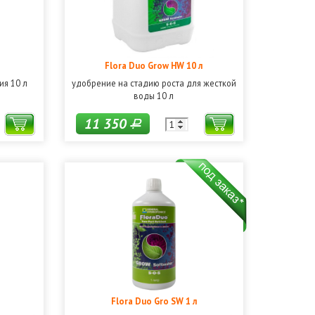
Flora Duo Grow HW 10 л
ия 10 л
удобрение на стадию роста для жесткой
воды 10 л
11 350
Р
Flora Duo Gro SW 1 л