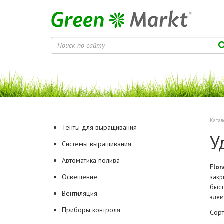
Катал
Тенты для выращивания
У
Системы выращивания
Автоматика полива
Flor
Освещение
закр
быст
Вентиляция
элем
Приборы контроля
Сорт