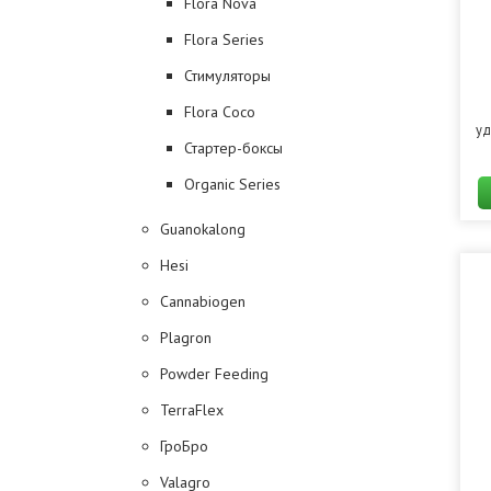
Flora Nova
Flora Series
Стимуляторы
Flora Coco
уд
Стартер-боксы
Organic Series
Guanokalong
Hesi
Cannabiogen
Plagron
Powder Feeding
TerraFlex
ГроБро
Valagro