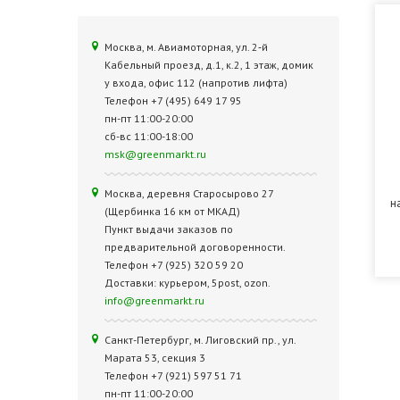
Москва, м. Авиамоторная, ул. 2‑й
Кабельный проезд, д.1, к.2, 1 этаж, домик
у входа, офис 112 (напротив лифта)
Телефон +7 (495) 649 17 95
пн-пт 11:00-20:00
сб-вс 11:00-18:00
msk@greenmarkt.ru
Москва, деревня Старосырово 27
н
(Щербинка 16 км от МКАД)
Пункт выдачи заказов по
предварительной договоренности.
Телефон +7 (925) 320 59 20
Доставки: курьером, 5post, ozon.
info@greenmarkt.ru
Санкт-Петербург, м. Лиговский пр., ул.
Марата 53, секция 3
Телефон +7 (921) 597 51 71
пн-пт 11:00-20:00