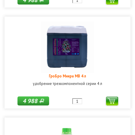
4 988
Р
ГроБро Микра МВ 4 л
удобрение трехкомпонентной серии 4 л
4 988
Р