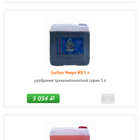
ГроБро Микра ЖВ 5 л
удобрение трехкомпонентной серии 5 л
5 054
Р