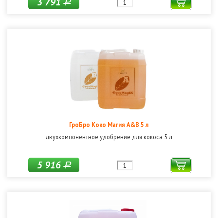
3 791
Р
ГроБро Коко Магия A&B 5 л
двухкомпонентное удобрение для кокоса 5 л
5 916
Р