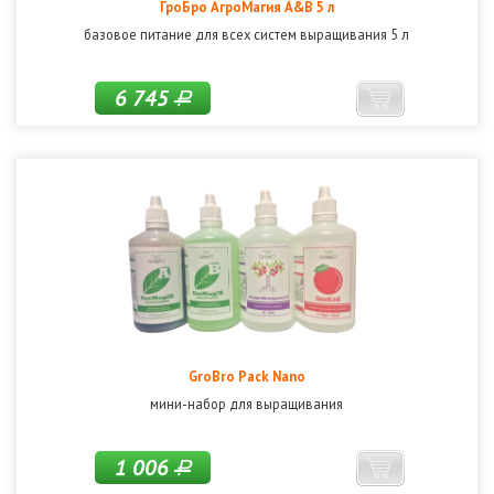
ГроБро АгроМагия A&B 5 л
базовое питание для всех систем выращивания 5 л
6 745
Р
GroBro Pack Nano
мини-набор для выращивания
1 006
Р