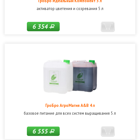
ГроБро Идеальный Компонент 5 л
активатор цветения и созревания 5 л
6 354
Р
ГроБро АгроМагия A&B 4 л
базовое питание для всех систем выращивания 5 л
6 555
Р