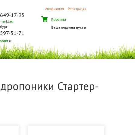
Авторизация
Регистрация
 649-17-95
Корзина
arkt.ru
бург
Ваша корзина пуста
 597-51-71
arkt.ru
идропоники Стартер-