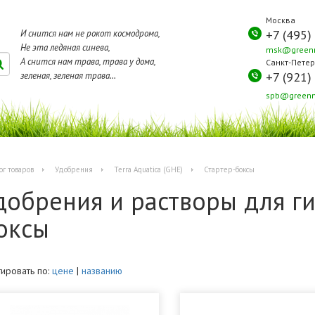
Москва
+7 (495)
И снится нам не рокот космодрома,
Не эта ледяная синева,
msk@greenm
А снится нам трава, трава у дома,
Санкт-Петер
+7 (921)
зеленая, зеленая трава...
spb@greenm
ог товаров
Удобрения
Terra Aquatica (GHE)
Стартер-боксы
добрения и растворы для г
оксы
ировать по:
цене
|
названию