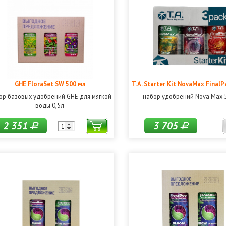
GHE FloraSet SW 500 мл
T.A. Starter Kit NovaMax FinalP
ор базовых удобрений GHE для мягкой
набор удобрений Nova Max 
воды 0,5л
2 351
3 705
Р
Р