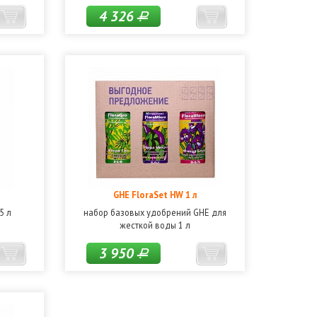
4 326
Р
GHE FloraSet HW 1 л
5 л
набор базовых удобрений GHE для
жесткой воды 1 л
3 950
Р