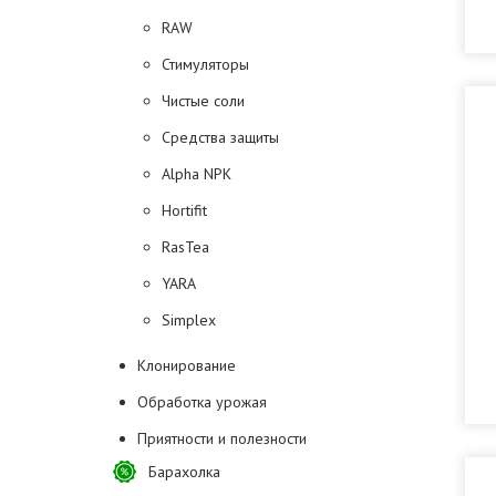
RAW
Стимуляторы
Чистые соли
Средства защиты
Alpha NPK
Hortifit
RasTea
YARA
Simplex
Клонирование
Обработка урожая
Приятности и полезности
Барахолка