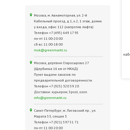
Москва, м. Авиамоторная, ул. 2‑й
Кабельный проезд, д.1, к.2, 1 этаж, домик
у входа, офис 112 (напротив лифта)
Телефон +7 (495) 649 17 95
пн-пт 11:00-20:00
сб-вс 11:00-18:00
msk@greenmarkt.ru
наб
Москва, деревня Старосырово 27
(Щербинка 16 км от МКАД)
Пункт выдачи заказов по
предварительной договоренности.
Телефон +7 (925) 320 59 20
Доставки: курьером, 5post, ozon.
info@greenmarkt.ru
Санкт-Петербург, м. Лиговский пр., ул.
Марата 53, секция 3
Телефон +7 (921) 597 51 71
пн-пт 11:00-20:00