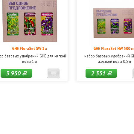
GHE FloraSet SW 1 л
GHE FloraSet HW 500 м
ор базовых удобрений GHE для мягкой
набор базовых удобрений G
воды 1 л
жесткой воды 0,5 л
3 950
2 351
Р
Р