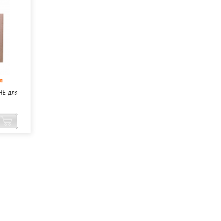
л
HE для