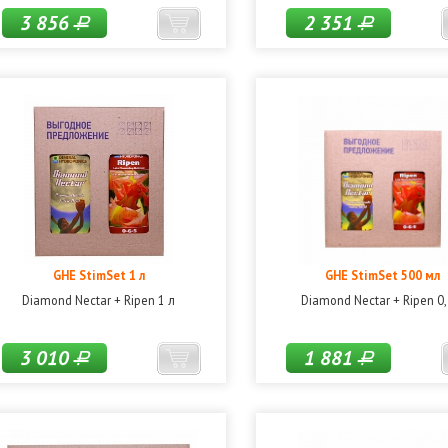
3 856
2 351
Р
Р
GHE StimSet 1 л
GHE StimSet 500 мл
Diamond Nectar + Ripen 1 л
Diamond Nectar + Ripen 0,
3 010
1 881
Р
Р