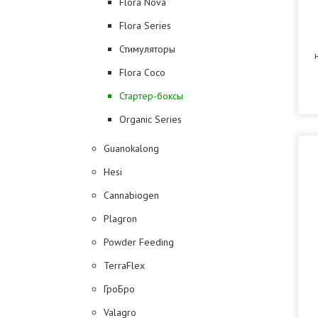
Flora Nova
Flora Series
Стимуляторы
Flora Coco
Стартер-боксы
Organic Series
Guanokalong
Hesi
Cannabiogen
Plagron
Powder Feeding
TerraFlex
ГроБро
Valagro