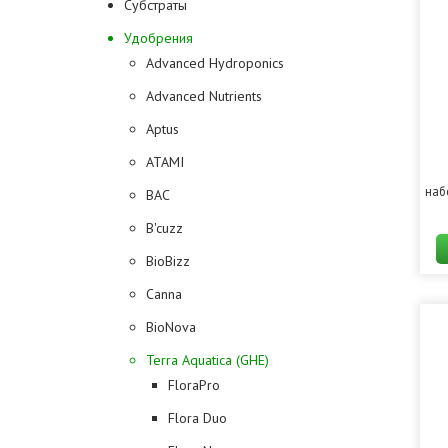
Субстраты
Удобрения
Advanced Hydroponics
Advanced Nutrients
Aptus
ATAMI
наб
BAC
B'cuzz
BioBizz
Canna
BioNova
Terra Aquatica (GHE)
FloraPro
Flora Duo