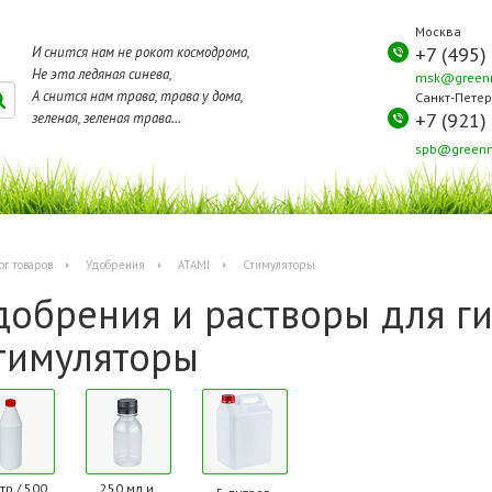
Москва
+7 (495)
И снится нам не рокот космодрома,
Не эта ледяная синева,
msk@greenm
А снится нам трава, трава у дома,
Санкт-Петер
+7 (921)
зеленая, зеленая трава...
spb@greenm
ог товаров
Удобрения
ATAMI
Стимуляторы
добрения и растворы для г
тимуляторы
тр / 500
250 мл и