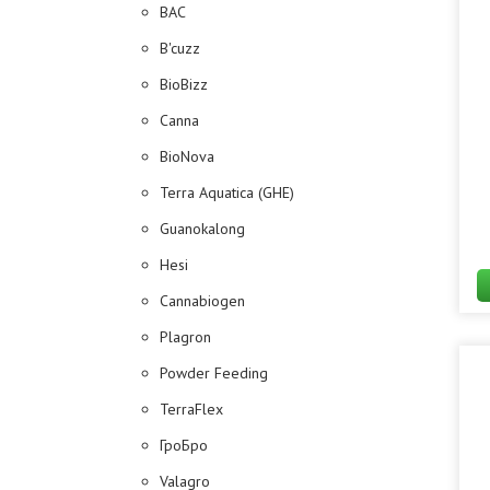
BAC
B'cuzz
BioBizz
Canna
BioNova
Terra Aquatica (GHE)
Guanokalong
Hesi
Cannabiogen
Plagron
Powder Feeding
TerraFlex
ГроБро
Valagro