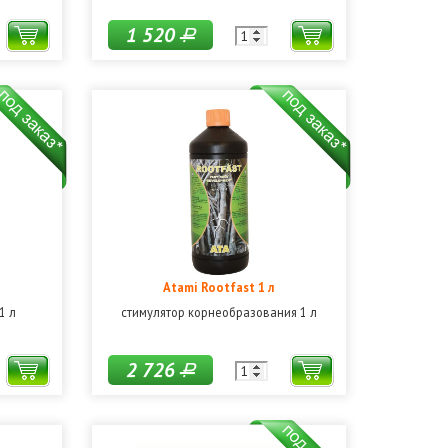
1 520
Р
Atami Rootfast 1 л
1 л
стимулятор корнеобразования 1 л
2 726
Р