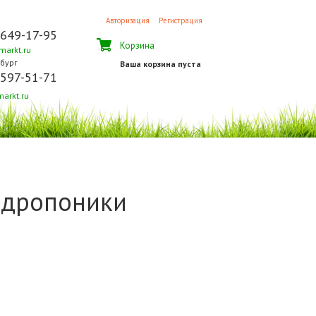
Авторизация
Регистрация
 649-17-95
Корзина
arkt.ru
бург
Ваша корзина пуста
 597-51-71
arkt.ru
идропоники