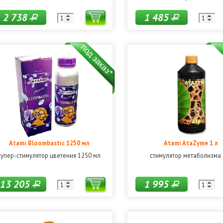
2 738
1 485
Р
Р
Atami Bloombastic 1250 мл
Atami AtaZyme 1 л
супер-стимулятор цветения 1250 мл
стимулятор метаболизма 
13 205
1 995
Р
Р