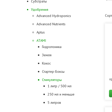
Субстраты
Удобрения
Сорт
Advanced Hydroponics
Advanced Nutrients
Aptus
ATAMI
Гидропоника
Земля
Кокос
Стартер-Боксы
о
Стимуляторы
1 литр / 500 мл
250 мл и меньше
5 литров