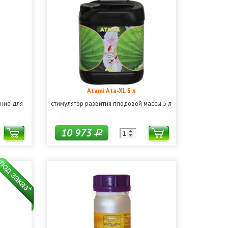
Atami Ata-XL 5 л
ние для
стимулятор развития плодовой массы 5 л
10 973
Р