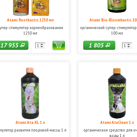
Atami Rootbastic 1250 мл
Atami Bio-Bloombastic 10
упер-стимулятор корнеобразования
органический супер-стимулятор
1250 мл
100 мл
17 955
1 805
Р
Р
Atami Ata-XL 1 л
Atami AtaClean 1 л
мулятор развития плодовой массы 1 л
органическое средство для о
воды 1 л