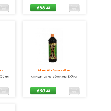
656
Р
мл
Atami AtaZyme 250 мл
250 мл
стимулятор метаболизма 250 мл
630
Р