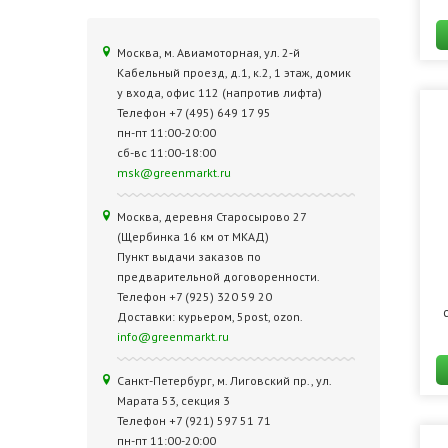
Москва, м. Авиамоторная, ул. 2‑й
Кабельный проезд, д.1, к.2, 1 этаж, домик
у входа, офис 112 (напротив лифта)
Телефон +7 (495) 649 17 95
пн-пт 11:00-20:00
сб-вс 11:00-18:00
msk@greenmarkt.ru
Москва, деревня Старосырово 27
(Щербинка 16 км от МКАД)
Пункт выдачи заказов по
предварительной договоренности.
Телефон +7 (925) 320 59 20
Доставки: курьером, 5post, ozon.
info@greenmarkt.ru
Санкт-Петербург, м. Лиговский пр., ул.
Марата 53, секция 3
Телефон +7 (921) 597 51 71
пн-пт 11:00-20:00