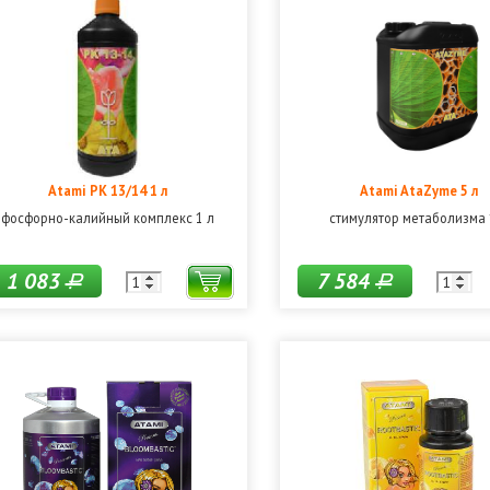
Atami PK 13/14 1 л
Atami AtaZyme 5 л
фосфорно-калийный комплекс 1 л
стимулятор метаболизма 
1 083
7 584
Р
Р