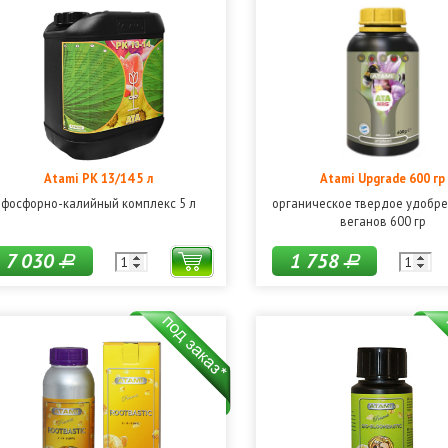
Atami PK 13/14 5 л
Atami Upgrade 600 гр
фосфорно-калийный комплекс 5 л
органическое твердое удобре
веганов 600 гр
7 030
1 758
Р
Р