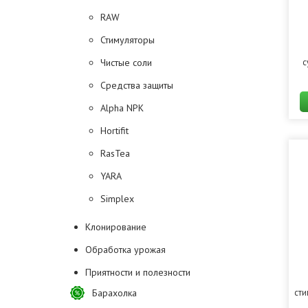
RAW
Стимуляторы
Чистые соли
с
Средства защиты
Alpha NPK
Hortifit
RasTea
YARA
Simplex
Клонирование
Обработка урожая
Приятности и полезности
Барахолка
сти