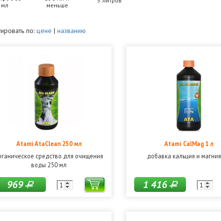
5 литров
мл
меньше
ировать по:
цене
|
названию
Atami AtaClean 250 мл
Atami CalMag 1 л
рганическое средство для очищения
добавка кальция и магния
воды 250 мл
969
1 416
Р
Р