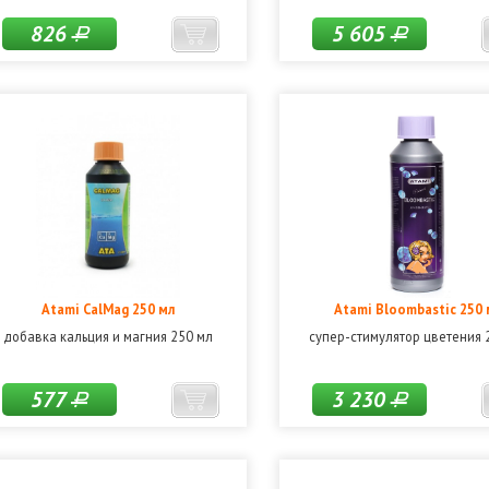
826
5 605
Р
Р
Atami CalMag 250 мл
Atami Bloombastic 250 
добавка кальция и магния 250 мл
супер-стимулятор цветения 
577
3 230
Р
Р