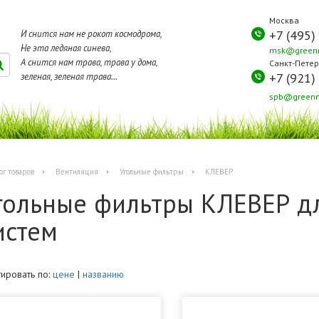
Москва
+7 (495)
И снится нам не рокот космодрома,
Не эта ледяная синева,
msk@greenm
А снится нам трава, трава у дома,
Санкт-Петер
+7 (921)
зеленая, зеленая трава...
spb@greenm
ог товаров
Вентиляция
Угольные фильтры
КЛЕВЕР
гольные фильтры КЛЕВЕР д
истем
ировать по:
цене
|
названию