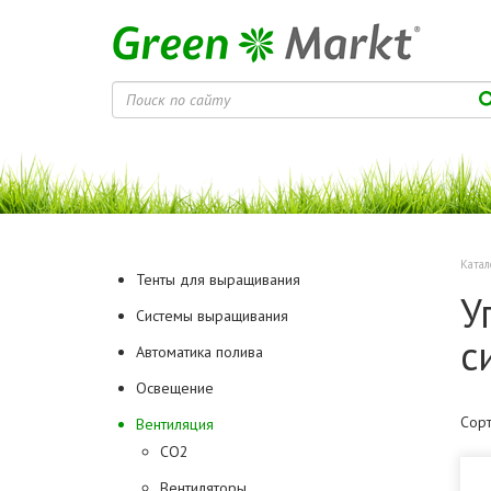
Катал
Тенты для выращивания
У
Системы выращивания
с
Автоматика полива
Освещение
Сорт
Вентиляция
CO2
Вентиляторы