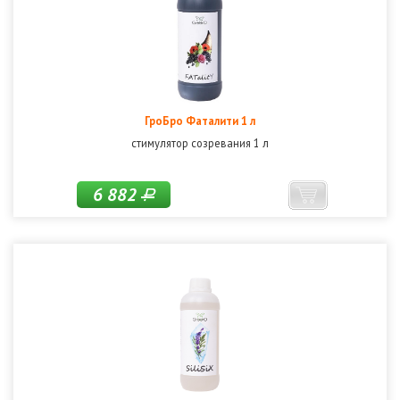
ГроБро Фаталити 1 л
стимулятор созревания 1 л
6 882
Р