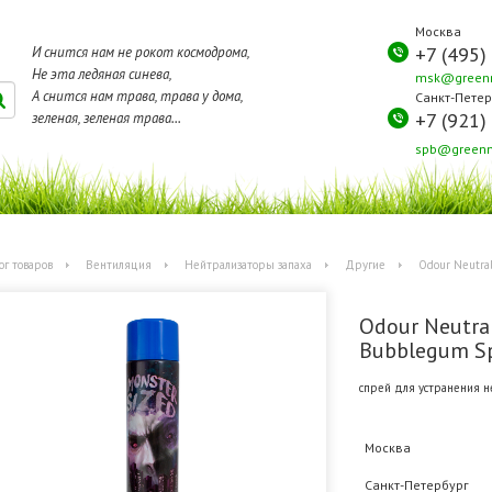
Москва
+7 (495)
И снится нам не рокот космодрома,
Не эта ледяная синева,
msk@greenm
А снится нам трава, трава у дома,
Санкт-Петер
+7 (921)
зеленая, зеленая трава...
spb@greenm
ог товаров
Вентиляция
Нейтрализаторы запаха
Другие
Odour Neutra
Odour Neutra
Bubblegum Sp
спрей для устранения н
Москва
Санкт-Петербург