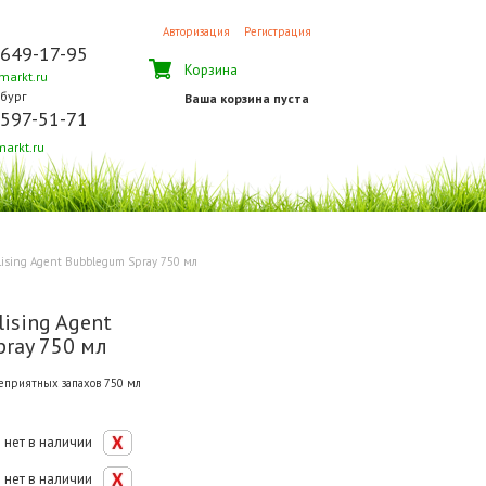
Авторизация
Регистрация
 649-17-95
Корзина
arkt.ru
бург
Ваша корзина пуста
 597-51-71
arkt.ru
lising Agent Bubblegum Spray 750 мл
lising Agent
ray 750 мл
еприятных запахов 750 мл
нет в наличии
нет в наличии