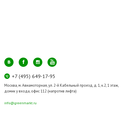
+7 (495) 649-17-95
Москва, м. Авиамоторная, ул. 2-й Кабельный проезд, д. 1, к.2, 1 этаж,
домик у входа, офис 112 (напротив лифта)
info@greenmarkt.ru
+7 (921) 597-51-71
Санкт-Петербург м. Лиговский пр., ул. Марата 53, секция 3