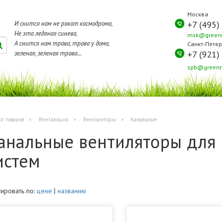
Москва
+7 (495)
И снится нам не рокот космодрома,
Не эта ледяная синева,
msk@greenm
А снится нам трава, трава у дома,
Санкт-Петер
+7 (921)
зеленая, зеленая трава...
spb@greenm
ог товаров
Вентиляция
Вентиляторы
Канальные
анальные вентиляторы для
истем
ировать по:
цене
|
названию