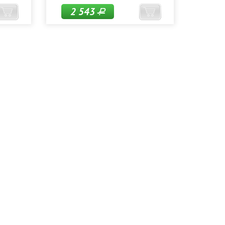
2 543
Р