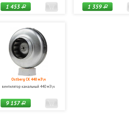
1 453
1 359
Р
Р
Ostberg CK 440 м3\ч
вентилятор канальный 440 м3\ч
9 157
Р