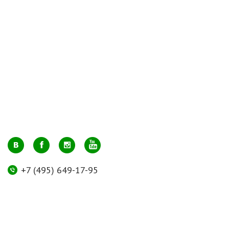
+7 (495) 649-17-95
Москва, м. Авиамоторная, ул. 2-й Кабельный проезд, д. 1, к.2, 1 этаж,
домик у входа, офис 112 (напротив лифта)
info@greenmarkt.ru