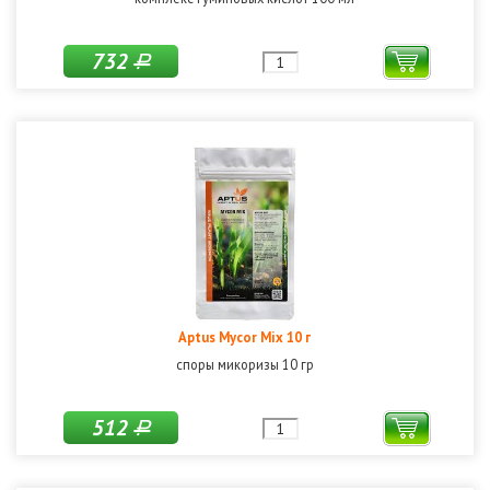
732
Р
Aptus Mycor Mix 10 г
споры микоризы 10 гр
512
Р