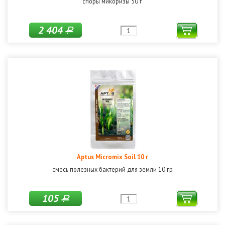
споры микоризы 50 г
2 404
Р
Aptus Micromix Soil 10 г
смесь полезных бактерий для земли 10 гр
105
Р