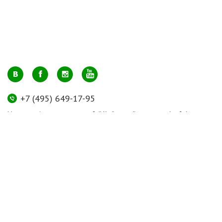
+7 (495) 649-17-95
Москва, м. Авиамоторная, ул. 2-й Кабельный проезд, д. 1, к.2, 1 этаж,
домик у входа, офис 112 (напротив лифта)
info@greenmarkt.ru
+7 (921) 597-51-71
Санкт-Петербург м. Лиговский пр., ул. Марата 53, секция 3
spb@greenmarkt.ru