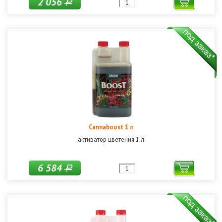
2 056
Р
Cannaboost 1 л
активатор цветения 1 л
6 584
Р