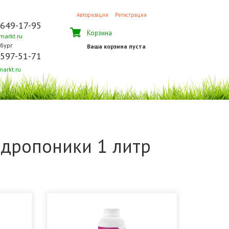
Авторизация
Регистрация
 649-17-95
Корзина
arkt.ru
бург
Ваша корзина пуста
 597-51-71
arkt.ru
идропоники 1 литр