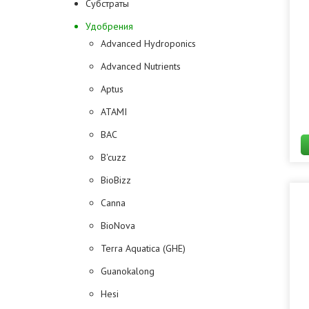
Субстраты
Удобрения
Advanced Hydroponics
Advanced Nutrients
Aptus
ATAMI
BAC
B'cuzz
BioBizz
Canna
BioNova
Terra Aquatica (GHE)
Guanokalong
Hesi