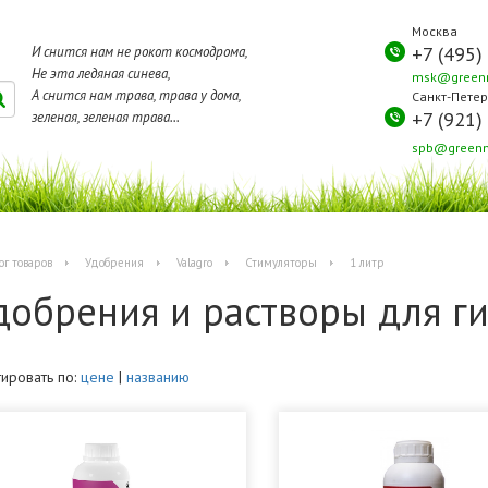
Москва
+7 (495)
И снится нам не рокот космодрома,
Не эта ледяная синева,
msk@greenm
А снится нам трава, трава у дома,
Санкт-Петер
+7 (921)
зеленая, зеленая трава...
spb@greenm
ог товаров
Удобрения
Valagro
Стимуляторы
1 литр
добрения и растворы для г
ировать по:
цене
|
названию