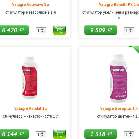
Valagro Actiwave 1 л
Valagro Benefit PZ 1 л
стимулятор метаболизма 1 л
стимулятор увеличения размер
л
6 420
9 509
Р
Р
Valagro Kendal 1 л
Valagro Boroplus 1 л
стимулятор жизнестойкости 1 л
стимулятор цветения 1 
6 144
1 318
Р
Р