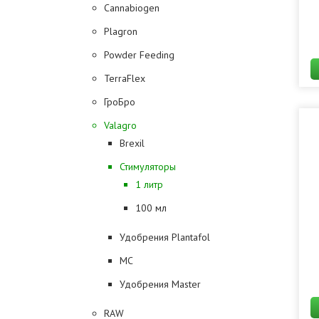
Cannabiogen
Plagron
Powder Feeding
TerraFlex
ГроБро
Valagro
Brexil
Стимуляторы
1 литр
100 мл
Удобрения Plantafol
MC
Удобрения Master
RAW