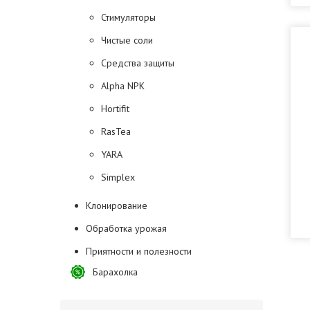
Стимуляторы
Чистые соли
Средства защиты
Alpha NPK
Hortifit
RasTea
YARA
Simplex
Клонирование
Обработка урожая
Приятности и полезности
Барахолка