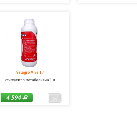
Valagro Viva 1 л
стимулятор метаболизма 1 л
4 594
Р