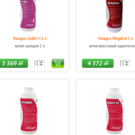
Valagro Calbit C 1 л
Valagro Megafol 1 л
хелат кальция 1 л
антистрессовый адаптоген
3 569
4 372
Р
Р