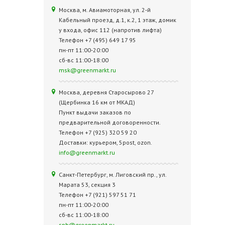
Москва, м. Авиамоторная, ул. 2‑й
Кабельный проезд, д.1, к.2, 1 этаж, домик
у входа, офис 112 (напротив лифта)
Телефон +7 (495) 649 17 95
пн-пт 11:00-20:00
сб-вс 11:00-18:00
msk@greenmarkt.ru
Москва, деревня Старосырово 27
(Щербинка 16 км от МКАД)
Пункт выдачи заказов по
предварительной договоренности.
Телефон +7 (925) 320 59 20
Доставки: курьером, 5post, ozon.
info@greenmarkt.ru
Санкт-Петербург, м. Лиговский пр., ул.
Марата 53, секция 3
Телефон +7 (921) 597 51 71
пн-пт 11:00-20:00
сб-вс 11:00-18:00
spb@greenmarkt.ru