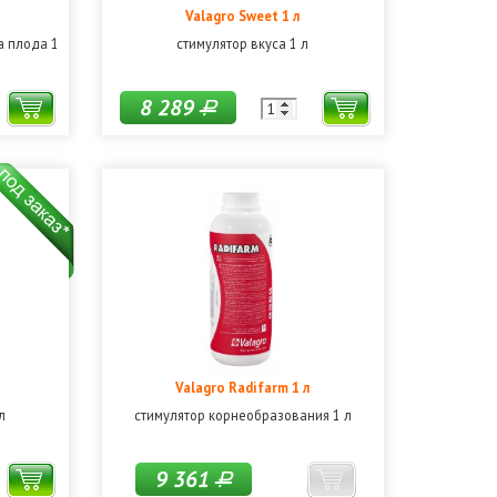
Valagro Sweet 1 л
а плода 1
стимулятор вкуса 1 л
8 289
Р
Valagro Radifarm 1 л
л
стимулятор корнеобразования 1 л
9 361
Р