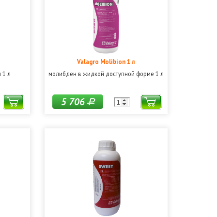
Valagro Molibion 1 л
 1 л
молибден в жидкой доступной форме 1 л
5 706
Р