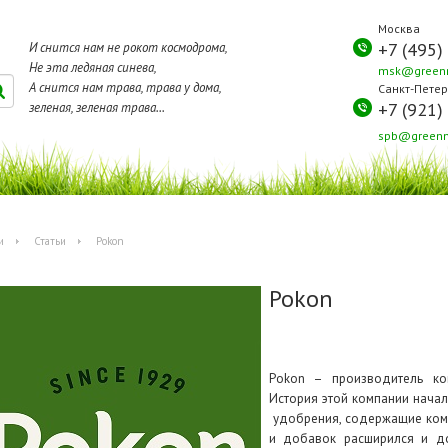
Москва
+7 (495)
И снится нам не рокот космодрома,
Не эта ледяная синева,
msk@greenm
А снится нам трава, трава у дома,
Санкт-Петер
+7 (921)
зеленая, зеленая трава...
spb@greenm
и
Статьи
Pokon
Pokon
Pokon – производитель ко
История этой компании начал
удобрения, содержащие комп
и добавок расширился и до