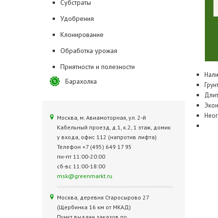
Субстраты
Удобрения
Клонирование
Обработка урожая
Приятности и полезности
Нали
Барахолка
Грун
Длит
Экон
Неог
Москва, м. Авиамоторная, ул. 2‑й
Кабельный проезд, д.1, к.2, 1 этаж, домик
у входа, офис 112 (напротив лифта)
Телефон +7 (495) 649 17 95
пн-пт 11:00-20:00
сб-вс 11:00-18:00
msk@greenmarkt.ru
Москва, деревня Старосырово 27
(Щербинка 16 км от МКАД)
Пункт выдачи заказов по