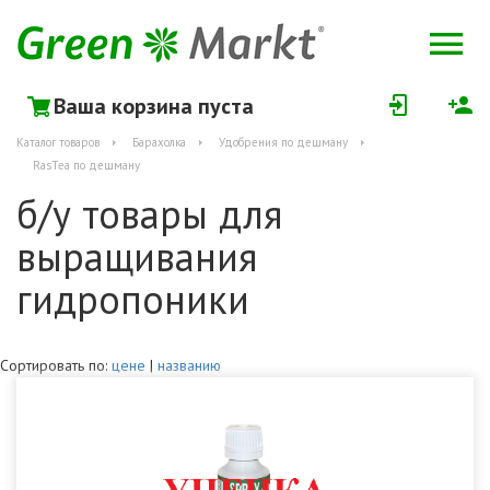
Ваша корзина пуста
Каталог товаров
Барахолка
Удобрения по дешману
RasTea по дешману
б/у товары для
выращивания
гидропоники
Сортировать по:
цене
|
названию