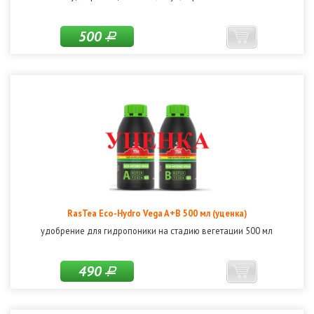
500
Р
RasTea Eco-Hydro Vega A+B 500 мл (уценка)
удобрение для гидропоники на стадию вегетации 500 мл
490
Р