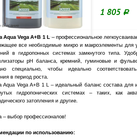
1 805
Р
 описание
a Aqua Vega A+B 1 L
– профессиональное легкоусваива
ржащее все необходимые микро и макроэлементы для 
ений в гидропонных системах замкнутого типа. Удоб
илизаторы pH баланса, кремний, гуминовые и фульв
ано специально, чтобы идеально соответствоват
ния в период роста.
a Aqua Vega A+B 1 L – идеальный баланс состава для 
нутых гидропонических системах – таких, как акв
дического затопления и другие.
a – выбор профессионалов!
мендации по использованию: