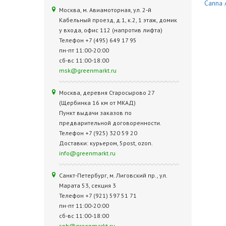
Canna 
Москва, м. Авиамоторная, ул. 2‑й
Кабельный проезд, д.1, к.2, 1 этаж, домик
у входа, офис 112 (напротив лифта)
Телефон +7 (495) 649 17 95
пн-пт 11:00-20:00
сб-вс 11:00-18:00
msk@greenmarkt.ru
Москва, деревня Старосырово 27
(Щербинка 16 км от МКАД)
Пункт выдачи заказов по
предварительной договоренности.
Телефон +7 (925) 320 59 20
Доставки: курьером, 5post, ozon.
info@greenmarkt.ru
Санкт-Петербург, м. Лиговский пр., ул.
Марата 53, секция 3
Телефон +7 (921) 597 51 71
пн-пт 11:00-20:00
сб-вс 11:00-18:00
spb@greenmarkt.ru