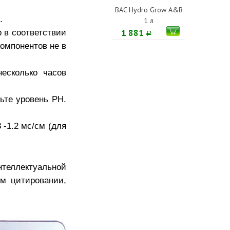
BAC Hydro Grow A&B
.
1 л
р в соответствии
1 881
Р
омпонентов не в
есколько часов
ьте уровень РН.
 -1.2 мс/см (для
еллектуальной
м цитировании,