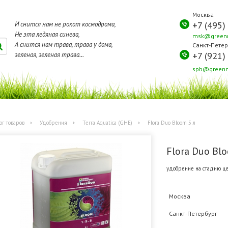
Москва
+7 (495)
И снится нам не рокот космодрома,
Не эта ледяная синева,
msk@greenm
А снится нам трава, трава у дома,
Санкт-Петер
+7 (921)
зеленая, зеленая трава...
spb@greenm
ог товаров
Удобрения
Terra Aquatica (GHE)
Flora Duo Bloom 5 л
Flora Duo Bl
удобрение на стадию цв
Москва
Санкт-Петербург