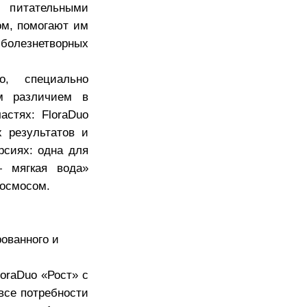
о питательными
ом, помогают им
олезнетворных
о, специально
м различием в
астях: FloraDuo
х результатов и
рсиях: одна для
— мягкая вода»
 осмосом.
ованного и
loraDuo «Рост» с
 все потребности