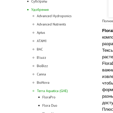
Субстраты
Удобрения
Advanced Hydroponics
Полное
Advanced Nutrients
Flor
Aptus
комп
ATAMI
разр
BAC
Текс
расте
B'cuzz
Flor
BioBizz
важн
Canna
извл
BioNova
чтоб
форм
Terra Aquatica (GHE)
разн
FloraPro
досту
Flora Duo
Плюс