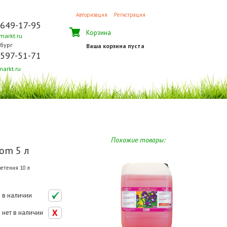
Авторизация
Регистрация
 649-17-95
Корзина
arkt.ru
бург
Ваша корзина пуста
 597-51-71
arkt.ru
Похожие товары:
oom 5 л
етения 10 л
в наличии
нет в наличии