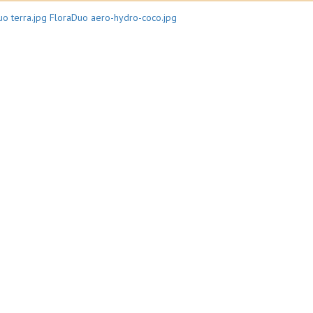
o terra.jpg
FloraDuo aero-hydro-coco.jpg