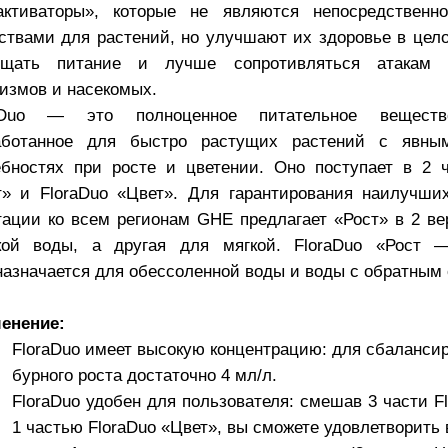
активаторы», которые не являются непосредственн
ствами для растений, но улучшают их здоровье в цел
ощать питание и лучше сопротивляться атакам б
измов и насекомых.
aDuo — это полноценное питательное веществ
аботанное для быстро растущих растений с явны
ебностях при росте и цветении. Оно поступает в 2 ч
т» и FloraDuo «Цвет». Для гарантирования наилучши
тации ко всем регионам GHE предлагает «Рост» в 2 ве
кой воды, а другая для мягкой. FloraDuo «Рост 
назначается для обессоленной воды и воды с обратным
енение:
FloraDuo имеет высокую концентрацию: для сбалансир
бурного роста достаточно 4 мл/л.
FloraDuo удобен для пользователя: смешав 3 части F
1 частью FloraDuo «Цвет», вы сможете удовлетворить