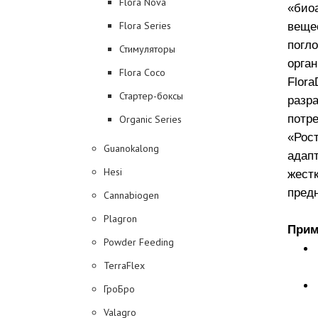
Flora Nova
«био
Flora Series
веще
погл
Стимуляторы
орган
Flora Coco
Flor
Стартер-боксы
разр
потр
Organic Series
«Рос
Guanokalong
адап
Hesi
жест
пред
Cannabiogen
Plagron
Прим
Powder Feeding
TerraFlex
ГроБро
Valagro