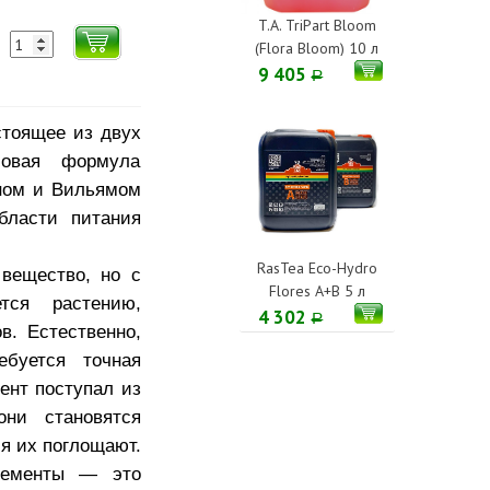
T.A. TriPart Bloom
(Flora Bloom) 10 л
9 405
Р
тоящее из двух
Новая формула
нном и Вильямом
бласти питания
RasTea Eco-Hydro
 вещество, но с
Flores A+B 5 л
тся растению,
4 302
Р
в. Естественно,
ебуется точная
ент поступал из
ни становятся
я их поглощают.
лементы — это