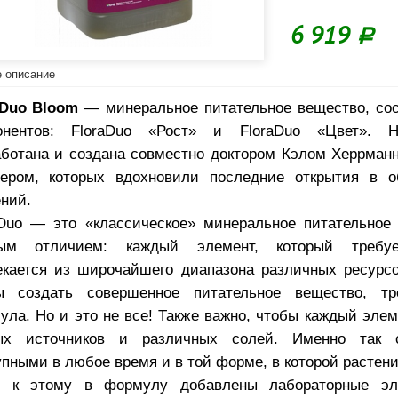
6 919
Р
 описание
aDuo Bloom
— минеральное питательное вещество, сос
онентов: FloraDuo «Рост» и FloraDuo «Цвет». 
аботана и создана совместно доктором Кэлом Херрма
ьером, которых вдохновили последние открытия в о
ний.
aDuo — это «классическое» минеральное питательное
ым отличием: каждый элемент, который требуе
екается из широчайшего диапазона различных ресурсо
ы создать совершенное питательное вещество, тр
ула. Но и это не все! Также важно, чтобы каждый элем
ых источников и различных солей. Именно так о
пными в любое время и в той форме, в которой растени
 к этому в формулу добавлены лабораторные э