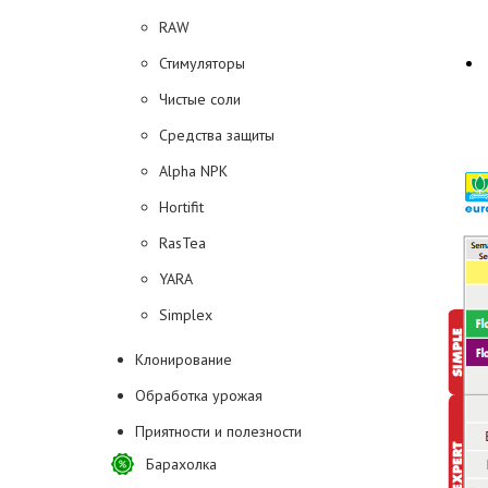
RAW
Стимуляторы
Чистые соли
Средства защиты
Alpha NPK
Hortifit
RasTea
YARA
Simplex
Клонирование
Обработка урожая
Приятности и полезности
Барахолка