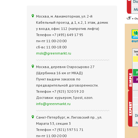
Москва, м. Авиамоторная, ул. 2‑й
Кабельный проезд, д.1, к.2, 1 этаж, домик
у входа, офис 112 (напротив лифта)
Телефон +7 (495) 649 17 95
пн-пт 11:00-20:00
сб-вс 11:00-18:00
msk@greenmarkt.ru
Москва, деревня Старосырово 27
(Щербинка 16 км от МКАД)
Пункт выдачи заказов по
предварительной договоренности.
Телефон +7 (925) 320 59 20
Доставки: курьером, 5post, ozon.
info@greenmarkt.ru
Санкт-Петербург, м. Лиговский пр., ул.
Марата 53, секция 3
Телефон +7 (921) 597 51 71
пн-пт 11:00-20:00