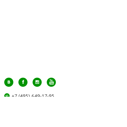
+7 (495) 649-17-95
Москва, м. Авиамоторная, ул. 2-й Кабельный проезд, д. 1, к.2, 1 этаж,
домик у входа, офис 112 (напротив лифта)
info@greenmarkt.ru