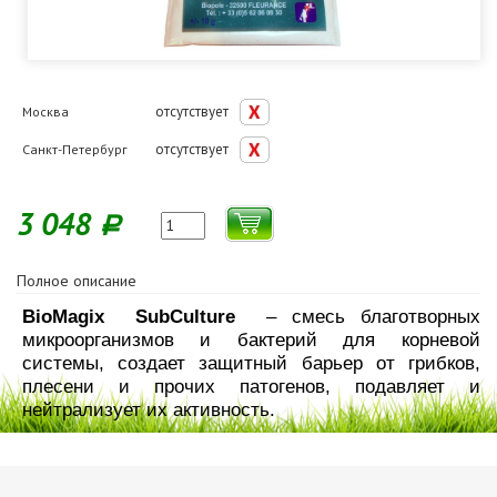
отсутствует
Москва
отсутствует
Санкт-Петербург
3 048
Р
Полное описание
BioMagix SubCulture
– смесь благотворных
микроорганизмов и бактерий для корневой
системы, создает защитный барьер от грибков,
плесени и прочих патогенов, подавляет и
нейтрализует их активность.