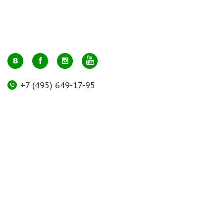
+7 (495) 649-17-95
Москва, м. Авиамоторная, ул. 2-й Кабельный проезд, д. 1, к.2, 1 этаж,
домик у входа, офис 112 (напротив лифта)
info@greenmarkt.ru
+7 (921) 597-51-71
Санкт-Петербург м. Лиговский пр., ул. Марата 53, секция 3
spb@greenmarkt.ru
Режим работы