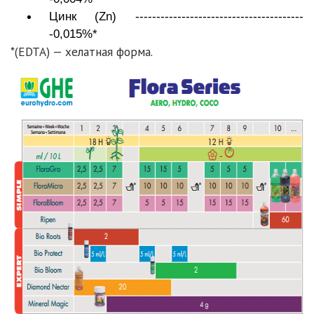
Цинк (Zn) ----------------------------------------
-0,015%*
*(EDTA) — хелатная форма.