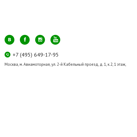
+7 (495) 649-17-95
Москва, м. Авиамоторная, ул. 2-й Кабельный проезд, д. 1, к.2, 1 этаж,
домик у входа, офис 112 (напротив лифта)
info@greenmarkt.ru
+7 (921) 597-51-71
Санкт-Петербург м. Лиговский пр., ул. Марата 53, секция 3
spb@greenmarkt.ru
Режим работы