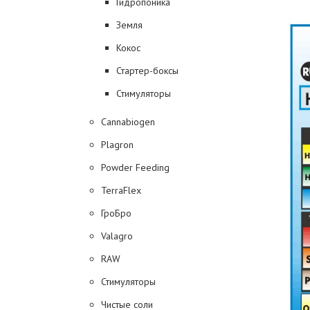
Гидропоника
Земля
Кокос
Стартер-боксы
Стимуляторы
Cannabiogen
Plagron
Powder Feeding
TerraFlex
ГроБро
Valagro
RAW
Стимуляторы
Чистые соли