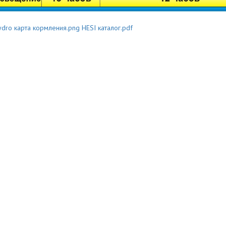
ydro карта кормления.png
HESI каталог.pdf