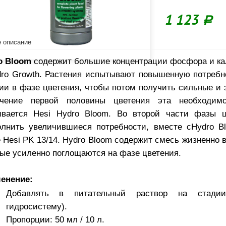
1 123
Р
 описание
o Bloom
содержит большие концентрации фосфора и ка
dro Growth. Растения испытывают повышенную потреб
лии в фазе цветения, чтобы потом получить сильные и 
чение первой половины цветения эта необходимо
ывается Hesi Hydro Bloom. Во второй части фазы ц
олнить увеличившиеся потребности, вместе сHydro B
 Hesi PK 13/14. Hydro Bloom содержит смесь жизненно 
рые усиленно поглощаются на фазе цветения.
енение:
Добавлять в питательный раствор на стади
гидросистему).
Пропорции: 50 мл / 10 л.