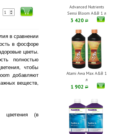
Advanced Nutrients
Sensi Bloom A&B 1 л
3 420
Р
лия в сравнении
ность в фосфоре
здоровые цветы.
сть полностью
ветения, чтобы
Atami Awa Max A&B 1
loom добавляют
л
важных веществ,
1 902
Р
и цветения (в