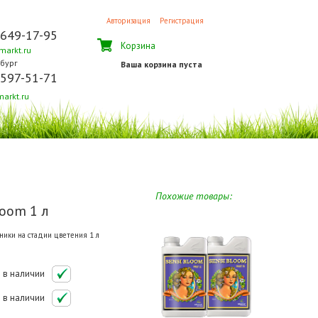
Авторизация
Регистрация
 649-17-95
Корзина
arkt.ru
бург
Ваша корзина пуста
 597-51-71
arkt.ru
Похожие товары:
loom 1 л
ики на стадии цветения 1 л
в наличии
в наличии