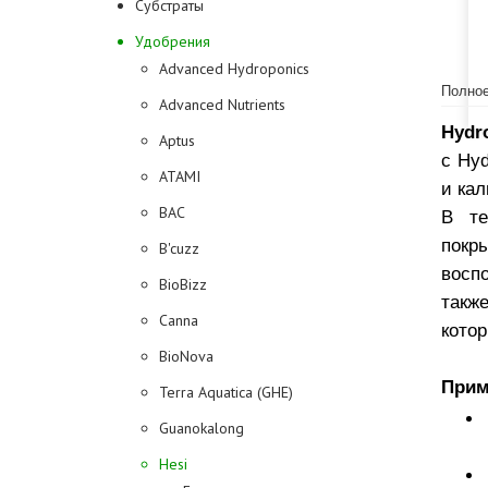
Субстраты
Удобрения
Advanced Hydroponics
Полное
Advanced Nutrients
Hydr
Aptus
с Hy
ATAMI
и ка
BAC
В те
покр
B'cuzz
восп
BioBizz
также
Canna
кото
BioNova
Прим
Terra Aquatica (GHE)
Guanokalong
Hesi