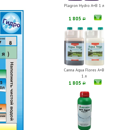
Plagron Hydro A+B 1 л
1 805
Р
Canna Aqua Flores A+B
1 л
1 805
Р