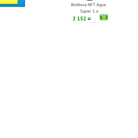
BioNova NFT Aqua-
Super 1 л
2 152
Р