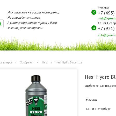
Москва
+7 (495)
И снится нам не рокот космодрома,
Не эта ледяная синева,
msk@greenm
А снится нам трава, трава у дома,
Санкт-Петер
+7 (921)
зеленая, зеленая трава...
spb@greenm
ог товаров
Удобрения
Hesi
Hesi Hydro Bloom 1 л
Hesi Hydro B
удобрение для гидропон
Москва
Санкт-Петербург