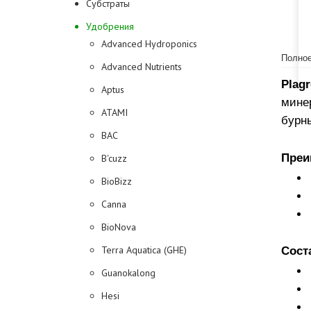
Субстраты
Удобрения
Advanced Hydroponics
Полное
Advanced Nutrients
Plag
Aptus
мине
ATAMI
бурн
BAC
Преи
B'cuzz
BioBizz
Canna
BioNova
Terra Aquatica (GHE)
Сост
Guanokalong
Hesi