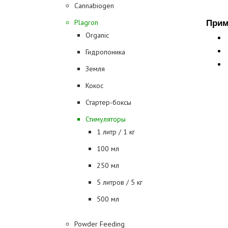
Cannabiogen
Plagron
Прим
Organic
Гидропоника
Земля
Кокос
Стартер-боксы
Стимуляторы
1 литр / 1 кг
100 мл
250 мл
5 литров / 5 кг
500 мл
Powder Feeding