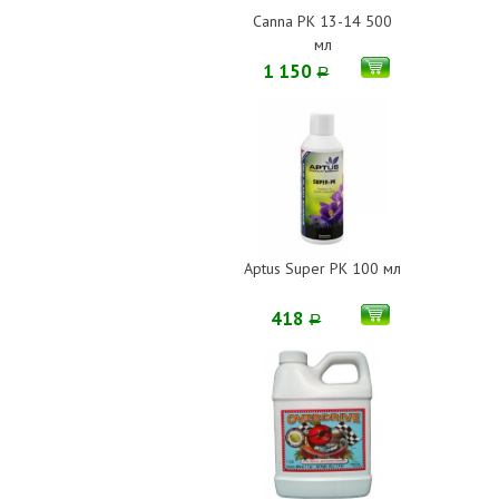
Canna PK 13-14 500
мл
1 150
Р
Aptus Super PK 100 мл
418
Р