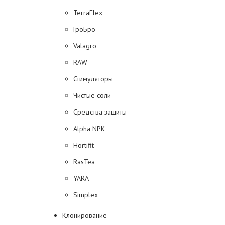
TerraFlex
ГроБро
Valagro
RAW
Стимуляторы
Чистые соли
Средства защиты
Alpha NPK
Hortifit
RasTea
YARA
Simplex
Клонирование