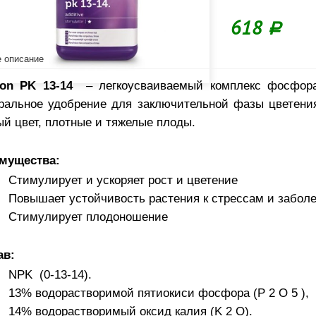
618
Р
 описание
ron PK 13-14
– легкоусваиваемый комплекс фосфора
ральное удобрение для заключительной фазы цветени
ый цвет, плотные и тяжелые плоды.
мущества:
Стимулирует и ускоряет рост и цветение
Повышает устойчивость растения к стрессам и забол
Стимулирует плодоношение
ав:
NPK (0-13-14).
13% водорастворимой пятиокиси фосфора (P 2 O 5 ),
14% водорастворимый оксид калия (K 2 O).