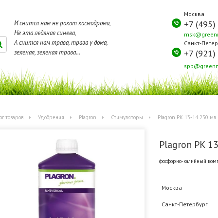
Москва
+7 (495)
И снится нам не рокот космодрома,
Не эта ледяная синева,
msk@greenm
А снится нам трава, трава у дома,
Санкт-Петер
+7 (921)
зеленая, зеленая трава...
spb@greenm
ог товаров
Удобрения
Plagron
Стимуляторы
Plagron PK 13-14 250 мл
Plagron PK 1
фосфорно-калийный комп
Москва
Санкт-Петербург