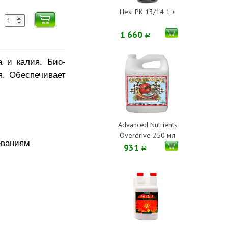
Hesi PK 13/14 1 л
1 660
Р
 и калия. Био-
я. Обеспечивает
Advanced Nutrients
Overdrive 250 мл
еваниям
931
Р