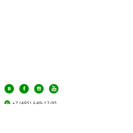
+7 (495) 649-17-95
Москва, м. Авиамоторная, ул. 2-й Кабельный проезд, д. 1, к.2, 1 этаж,
домик у входа, офис 112 (напротив лифта)
info@greenmarkt.ru