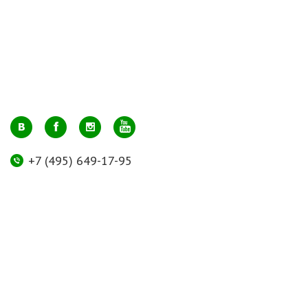
+7 (495) 649-17-95
Москва, м. Авиамоторная, ул. 2-й Кабельный проезд, д. 1, к.2, 1 этаж,
домик у входа, офис 112 (напротив лифта)
info@greenmarkt.ru
+7 (921) 597-51-71
Санкт-Петербург м. Лиговский пр., ул. Марата 53, секция 3