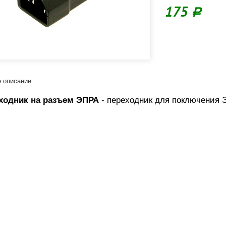
175
Р
 описание
ходник на разъем ЭПРА
- переходник для поключения 