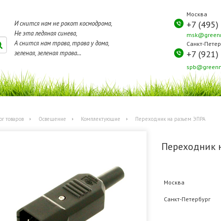
Москва
+7 (495)
И снится нам не рокот космодрома,
Не эта ледяная синева,
msk@greenm
А снится нам трава, трава у дома,
Санкт-Петер
+7 (921)
зеленая, зеленая трава...
spb@greenm
ог товаров
Освещение
Комплектующие
Переходник на разьем ЭПРА
Переходник 
Москва
Санкт-Петербург