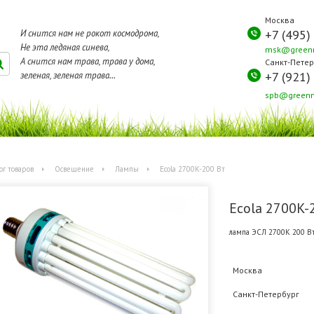
Москва
+7 (495)
И снится нам не рокот космодрома,
Не эта ледяная синева,
msk@greenm
А снится нам трава, трава у дома,
Санкт-Петер
+7 (921)
зеленая, зеленая трава...
spb@greenm
ог товаров
Освещение
Лампы
Ecola 2700K-200 Вт
Ecola 2700K-
лампа ЭСЛ 2700K 200 В
Москва
Санкт-Петербург