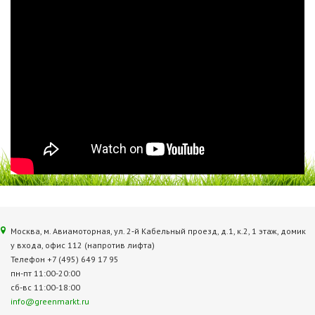
Москва, м. Авиамоторная, ул. 2‑й Кабельный проезд, д.1, к.2, 1 этаж, домик
у входа, офис 112 (напротив лифта)
Телефон +7 (495) 649 17 95
пн-пт 11:00-20:00
сб-вс 11:00-18:00
info@greenmarkt.ru