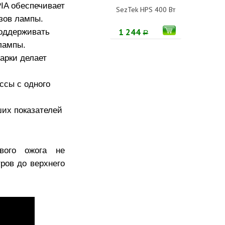
IA обеспечивает
SezTek HPS 400 Вт
зов лампы.
поддерживать
1 244
Р
лампы.
арки делает
ссы с одного
их показателей
вого ожога не
ров до верхнего