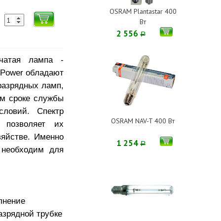
OSRAM Plantastar 400
Вт
2 556
Р
чатая лампа -
nPower обладают
разрядных ламп,
ом сроке службы
условий. Спектр
OSRAM NAV-T 400 Вт
 позволяет их
зяйстве. Именно
1 254
Р
 необходим для
лнение
азрядной трубке