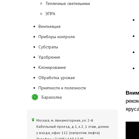
Тепличные светильники
ЭПРА
Вентиляция
Приборы контроля
Субстраты
Удобрения
Клонирование
Обработка урожая
Приятности и полезности
Вни
Барахолка
реко
яруса
Москва, м. Авиамоторная, ул. 2‑й
Кабельный проезд, д.1, к.2, 1 этаж, домик
у входа, офис 112 (напротив лифта)
Телефон +7 (495) 649 17 95