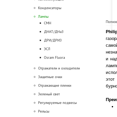
Конденсаторы
Лампы
Полное
CMH
Phil
ДНАТ/ДНаЗ
газор
ДРИ/ДРИЗ
само
ЭСЛ
незн
Osram Fluora
и на
ламп
Отражатели и охладители
испо
Защитные очки
этот
Отражающие пленки
бурно
Зеленый свет
Преи
Регулируемые подвесы
Рельсы