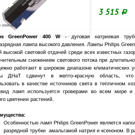
3 515
Р
 описание
ips GreenPower 400 W
- дуговая натриевая труб
азрядная лампа высокого давления. Лампы Philips Gree
й высокой световой отдачей среди всех известных газо
ачительным снижением светового потока при длительн
дежно работают в широком диапазоне климатических 
ы ДНаТ сдвинут в желто-красную область, что
льзовать в качестве источников света в тепличном хо
 вид ламп используется гроверами во всем мире и
го цветении растений.
мущества:
Особенностью ламп Philips GreenPower является напо
разрядной трубки амальгамой натрия и ксеноном. В р