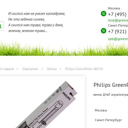
Москва
+7 (495)
И снится нам не рокот космодрома,
Не эта ледяная синева,
msk@greenm
А снится нам трава, трава у дома,
Санкт-Петер
+7 (921)
зеленая, зеленая трава...
spb@greenm
ог товаров
Освещение
Лампы
Philips GreenPower 400 Вт
Philips Green
лампа ДНаТ агроспектра
Москва
Санкт-Петербург