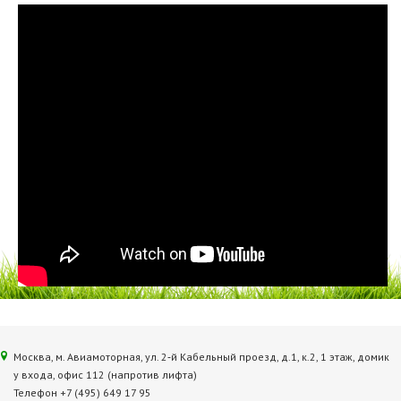
Москва, м. Авиамоторная, ул. 2‑й Кабельный проезд, д.1, к.2, 1 этаж, домик
у входа, офис 112 (напротив лифта)
Телефон +7 (495) 649 17 95