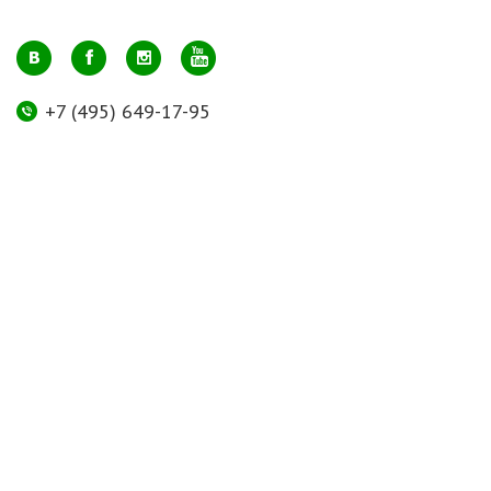
+7 (495) 649-17-95
Москва, м. Авиамоторная, ул. 2-й Кабельный проезд, д. 1, к.2, 1 этаж,
домик у входа, офис 112 (напротив лифта)
info@greenmarkt.ru
+7 (921) 597-51-71
Санкт-Петербург м. Лиговский пр., ул. Марата 53, секция 3
spb@greenmarkt.ru
Режим работы
пн-пт 11:00 — 20:00
сб-вс 11:00 — 18:00