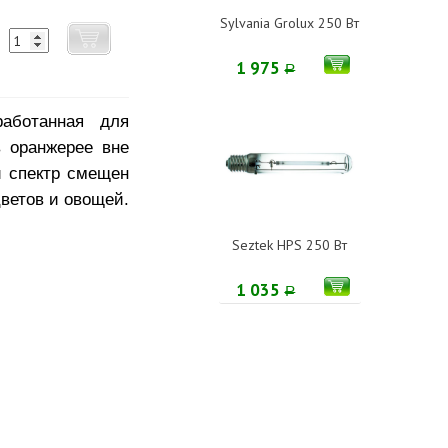
Sylvania Grolux 250 Вт
1 975
Р
аботанная для
 оранжерее вне
й спектр смещен
цветов и овощей.
Seztek HPS 250 Вт
1 035
Р