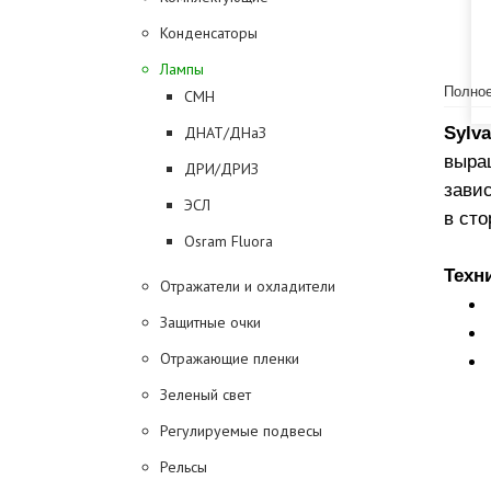
Конденсаторы
Лампы
Полное
CMH
Sylv
ДНАТ/ДНаЗ
выра
ДРИ/ДРИЗ
зави
ЭСЛ
в сто
Osram Fluora
Техн
Отражатели и охладители
Защитные очки
Отражающие пленки
Зеленый свет
Регулируемые подвесы
Рельсы