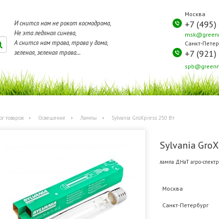
Москва
+7 (495)
И снится нам не рокот космодрома,
Не эта ледяная синева,
msk@greenm
А снится нам трава, трава у дома,
Санкт-Петер
+7 (921)
зеленая, зеленая трава...
spb@greenm
ог товаров
Освещение
Лампы
Sylvania GroXpress 250 Вт
Sylvania GroX
лампа ДНаТ агро-спектр
Москва
Санкт-Петербург