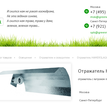
Москва
+7 (495)
И снится нам не рокот космодрома,
Не эта ледяная синева,
msk@greenm
А снится нам трава, трава у дома,
Санкт-Петер
+7 (921)
зеленая, зеленая трава...
spb@greenm
ог товаров
Освещение
Отражатели и охладители
Отражатель HAMERSLAG
Отражатель
отражатель с патроном п
Москва
Санкт-Петербург