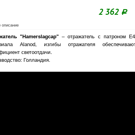
2 362
Р
 описание
жатель "Hamerslagcap"
– отражатель с патроном Е4
риала Alanod, изгибы отражателя обеспечива
фициент светоотдачи.
зводство: Голландия.