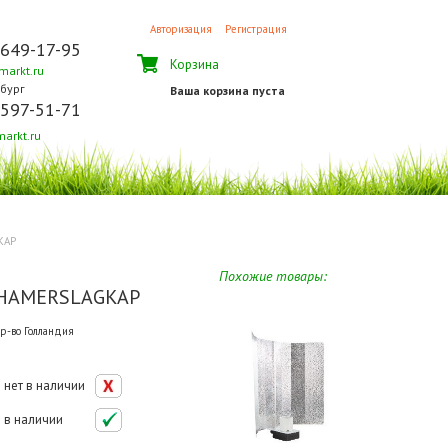
Авторизация
Регистрация
 649-17-95
Корзина
arkt.ru
бург
Ваша корзина пуста
 597-51-71
arkt.ru
KAP
Похожие товары:
 HAMERSLAGKAP
р-во Голландия
нет в наличии
в наличии