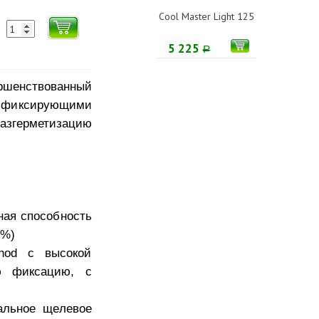
Cool Master Light 125
5 225
Р
ершенствованный
о фиксирующими
азгерметизацию
кная способность
4%)
nod с высокой
ю фиксацию, с
иальное щелевое