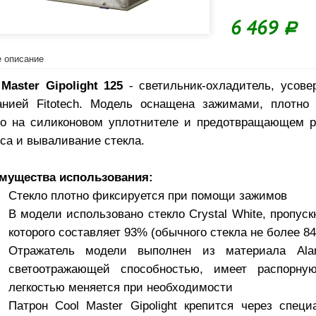
6 469
Р
 описание
Master Gipolight 125
- светильник-охладитель, усов
анией Fitotech. Модель оснащена зажимами, плотн
ло на силиконовом уплотнителе и предотвращающем р
уса и вываливание стекла.
мущества использования:
Стекло плотно фиксируется при помощи зажимов
В модели использовано стекло Crystal White, пропус
которого составляет 93% (обычного стекла не более 8
Отражатель модели выполнен из материала Ala
светоотражающей способностью, имеет распорну
легкостью меняется при необходимости
Патрон Cool Master Gipolight крепится через спец