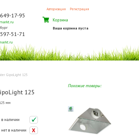
Авторизация
Регистрация
 649-17-95
Корзина
arkt.ru
бург
Ваша корзина пуста
 597-51-71
arkt.ru
ster GipoLight 125
Похожие товары:
ipoLight 125
 125 мм
в наличии
нет в наличии