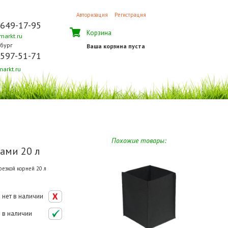
Авторизация
Регистрация
 649-17-95
Корзина
arkt.ru
бург
Ваша корзина пуста
 597-51-71
arkt.ru
Похожие товары:
ками 20 л
езкой корней 20 л
нет в наличии
в наличии