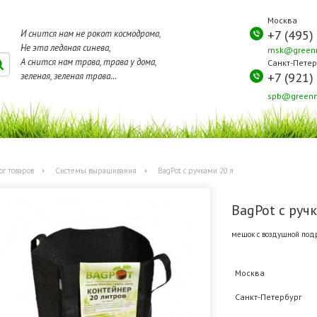
Москва
+7 (495)
И снится нам не рокот космодрома,
Не эта ледяная синева,
msk@greenm
А снится нам трава, трава у дома,
Санкт-Петер
+7 (921)
зеленая, зеленая трава...
spb@greenm
ог товаров
Системы выращивания
BagPot c ручками 20 л
BagPot c руч
мешок с воздушной подр
Москва
Санкт-Петербург