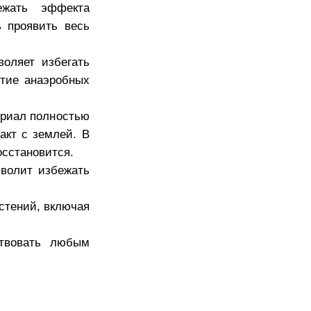
ежать эффекта
 проявить весь
воляет избегать
итие анаэробных
ериал полностью
акт с землей. В
осстановится.
зволит избежать
стений, включая
ствовать любым