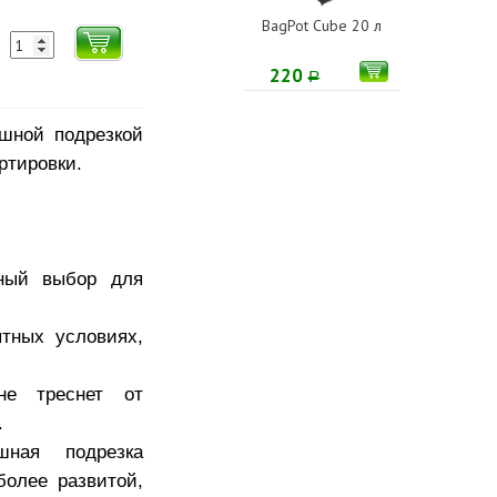
BagPot Cube 20 л
220
Р
шной подрезкой
ртировки.
сный выбор для
тных условиях,
не треснет от
.
шная подрезка
более развитой,