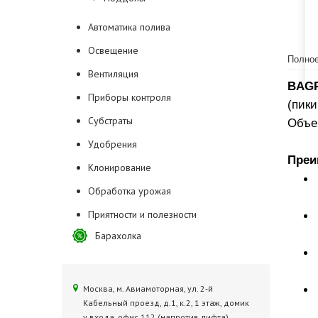
Автоматика полива
Освещение
Полное
Вентиляция
BAGP
Приборы контроля
(пики
Субстраты
Объем
Удобрения
Преи
Клонирование
Обработка урожая
Приятности и полезности
Барахолка
Москва, м. Авиамоторная, ул. 2‑й
Кабельный проезд, д.1, к.2, 1 этаж, домик
у входа, офис 112 (напротив лифта)