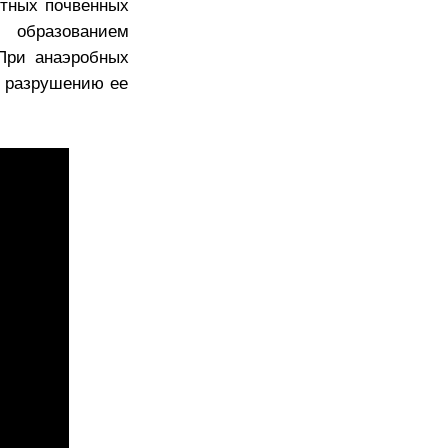
ятных почвенных
 образованием
 При анаэробных
к разрушению ее