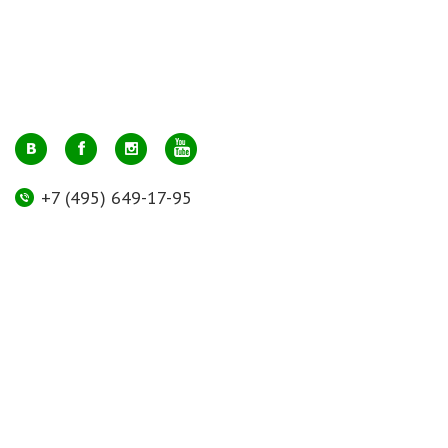
+7 (495) 649-17-95
Москва, м. Авиамоторная, ул. 2-й Кабельный проезд, д. 1, к.2, 1 этаж,
домик у входа, офис 112 (напротив лифта)
info@greenmarkt.ru
+7 (921) 597-51-71
Санкт-Петербург м. Лиговский пр., ул. Марата 53, секция 3
spb@greenmarkt.ru