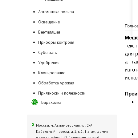
Автоматика полива
Освещение
Полное
Вентиляция
Мешо
Приборы контроля
текс
Субстраты
для 
а та
Удобрения
изго
Клонирование
испол
Обработка урожая
Приятности и полезности
Преи
Барахолка
Москва, м. Авиамоторная, ул. 2‑й
Кабельный проезд, д.1, к.2, 1 этаж, домик
у входа, офис 112 (напротив лифта)