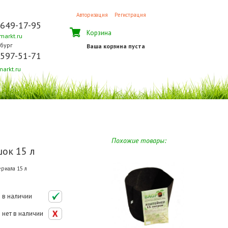
Авторизация
Регистрация
 649-17-95
Корзина
arkt.ru
бург
Ваша корзина пуста
 597-51-71
arkt.ru
Похожие товары:
ок 15 л
риала 15 л
в наличии
нет в наличии