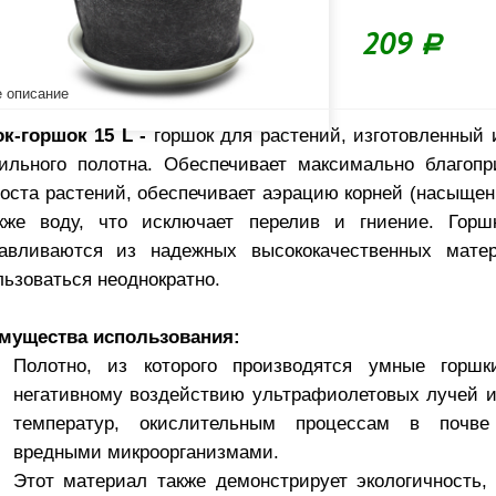
209
Р
 описание
к-горшок 15 L -
горшок для растений, изготовленный 
тильного полотна. Обеспечивает максимально благоп
роста растений, обеспечивает аэрацию корней (насыщен
кже воду, что исключает перелив и гниение. Горш
тавливаются из надежных высококачественных мате
ьзоваться неоднократно.
мущества использования:
Полотно, из которого производятся умные горшк
негативному воздействию ультрафиолетовых лучей 
температур, окислительным процессам в почв
вредными микроорганизмами.
Этот материал также демонстрирует экологичность, 