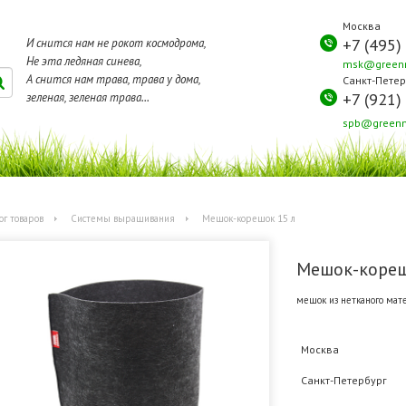
Москва
+7 (495)
И снится нам не рокот космодрома,
Не эта ледяная синева,
msk@greenm
А снится нам трава, трава у дома,
Санкт-Петер
+7 (921)
зеленая, зеленая трава...
spb@greenm
ог товаров
Системы выращивания
Мешок-корешок 15 л
Мешок-кореш
мешок из нетканого мате
Москва
Санкт-Петербург