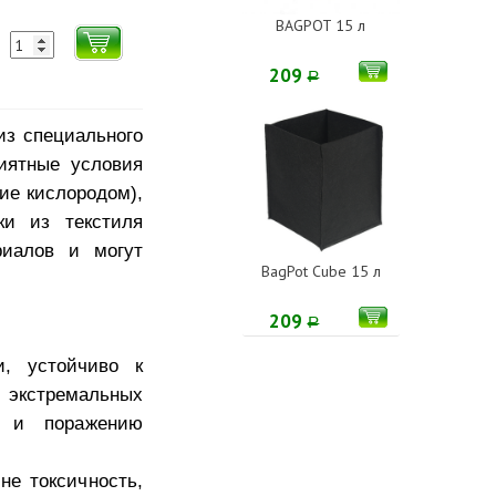
BAGPOT 15 л
209
Р
из специального
риятные условия
ие кислородом),
ки из текстиля
риалов и могут
BagPot Cube 15 л
209
Р
и, устойчиво к
и экстремальных
е и поражению
не токсичность,