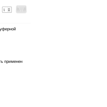
буферной
ть применен