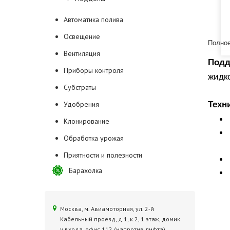
Автоматика полива
Освещение
Полное
Вентиляция
Подд
Приборы контроля
жидк
Субстраты
Техн
Удобрения
Клонирование
Обработка урожая
Приятности и полезности
Барахолка
Москва, м. Авиамоторная, ул. 2‑й
Кабельный проезд, д.1, к.2, 1 этаж, домик
у входа, офис 112 (напротив лифта)