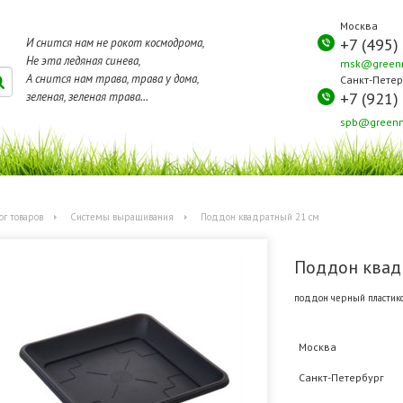
Москва
+7 (495)
И снится нам не рокот космодрома,
Не эта ледяная синева,
msk@greenm
А снится нам трава, трава у дома,
Санкт-Петер
+7 (921)
зеленая, зеленая трава...
spb@greenm
ог товаров
Системы выращивания
Поддон квадратный 21 см
Поддон квад
поддон черный пластик
Москва
Санкт-Петербург