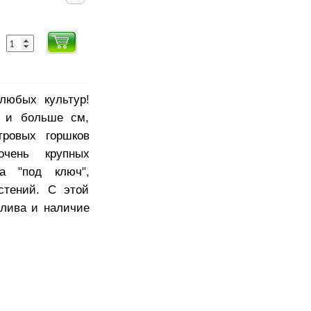
любых культур!
0 и больше см,
тровых горшков
очень крупных
а "под ключ",
стений. С этой
олива и наличие