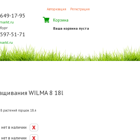
Авторизация
Регистрация
 649-17-95
Корзина
arkt.ru
бург
Ваша корзина пуста
 597-51-71
arkt.ru
ащивания WILMA 8 18l
8 растений горшок 18 л
нет в наличии
нет в наличии