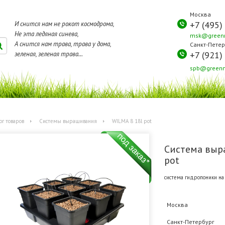
Москва
+7 (495)
И снится нам не рокот космодрома,
Не эта ледяная синева,
msk@greenm
А снится нам трава, трава у дома,
Санкт-Петер
+7 (921)
зеленая, зеленая трава...
spb@greenm
ог товаров
Системы выращивания
WILMA 8 18l pot
Cистема выр
pot
система гидропоники на 
Москва
Санкт-Петербург