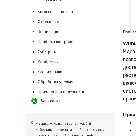
Автоматика полива
Освещение
Вентиляция
Полное
Приборы контроля
Wilm
Идеа
Субстраты
позв
Удобрения
дост
Клонирование
раст
Обработка урожая
вклю
сист
Приятности и полезности
прави
Барахолка
Преи
Москва, м. Авиамоторная, ул. 2‑й
Кабельный проезд, д.1, к.2, 1 этаж, домик
у входа, офис 112 (напротив лифта)