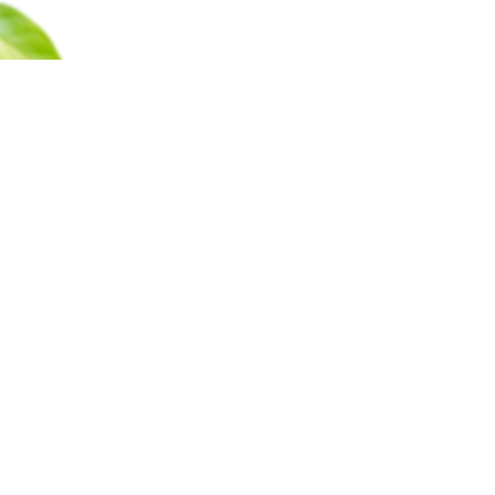
Каталог
Барахолка
Оплата
Доставка
Гаран
Все права защищены © 2011-2025
ООО «ГринМаркт Плюс», ОГРН 1107746800578, ИНН 77227286