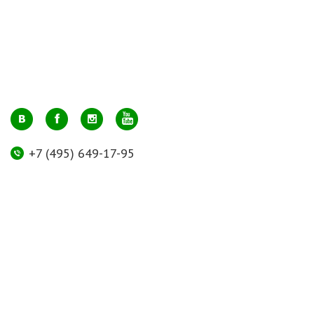
+7 (495) 649-17-95
Москва, м. Авиамоторная, ул. 2-й Кабельный проезд, д. 1, к.2, 1 этаж,
домик у входа, офис 112 (напротив лифта)
info@greenmarkt.ru
+7 (921) 597-51-71
Санкт-Петербург м. Лиговский пр., ул. Марата 53, секция 3
spb@greenmarkt.ru