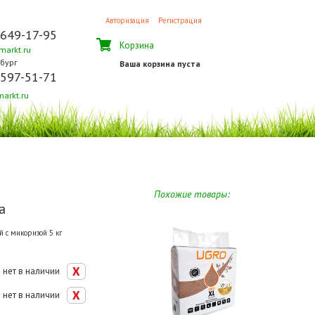
Авторизация
Регистрация
 649-17-95
Корзина
arkt.ru
бург
Ваша корзина пуста
 597-51-71
arkt.ru
Похожие товары:
a
й с микоризой 5 кг
нет в наличии
нет в наличии