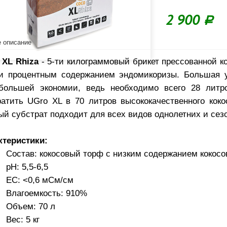
2 900
Р
 описание
 XL Rhiza
- 5-ти килограммовый брикет пресcованной к
ти процентным содержанием эндомикоризы. Большая у
большей экономии, ведь необходимо всего 28 литр
ратить UGro XL в 70 литров высококачественного коко
й субстрат подходит для всех видов однолетних и сезо
ктеристики:
Состав: кокосовый торф с низким содержанием кокосо
pH: 5,5-6,5
EC: <0,6 мСм/см
Влагоемкость: 910%
Объем: 70 л
Вес: 5 кг