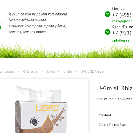
Москва
+7 (495)
И снится нам не рокот космодрома,
Не эта ледяная синева,
msk@greenm
А снится нам трава, трава у дома,
Санкт-Петер
+7 (921)
зеленая, зеленая трава...
spb@greenm
ог товаров
Субстраты
Кокос
U-Gro
U-Gro XL Rhiza
U-Gro XL Rhiz
субстрат купить кокосовы
Москва
Санкт-Петербург