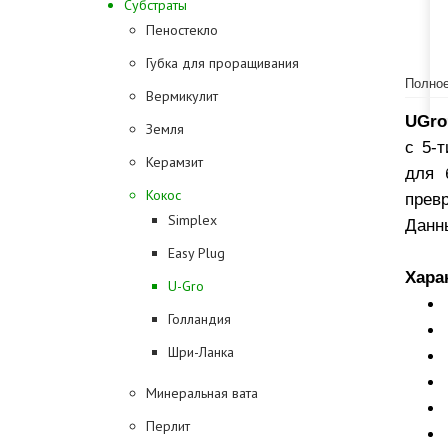
Субстраты
Пеностекло
Губка для проращивания
Полное
Вермикулит
UGro
Земля
с 5-
Керамзит
для 
Кокос
прев
Simplex
Данны
Easy Plug
Хара
U-Gro
Голландия
Шри-Ланка
Минеральная вата
Перлит