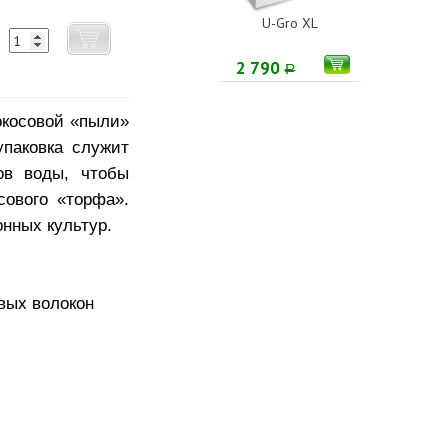
U-Gro XL
2 790
Р
окосовой «пыли»
паковка служит
ов воды, чтобы
сового «торфа».
нных культур.
вых волокон